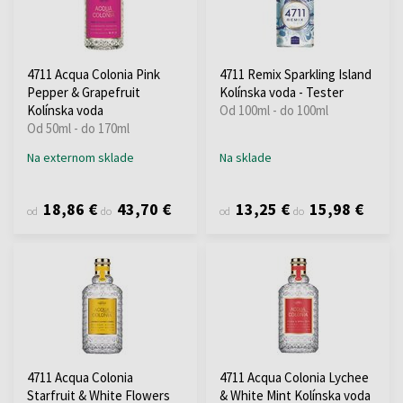
4711 Acqua Colonia Pink
4711 Remix Sparkling Island
Pepper & Grapefruit
Kolínska voda - Tester
Kolínska voda
Od 100ml - do 100ml
Od 50ml - do 170ml
Na externom sklade
Na sklade
18,86 €
43,70 €
13,25 €
15,98 €
od
do
od
do
4711 Acqua Colonia
4711 Acqua Colonia Lychee
Starfruit & White Flowers
& White Mint Kolínska voda