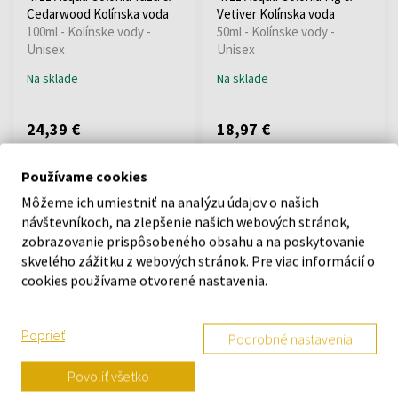
Cedarwood Kolínska voda
Vetiver Kolínska voda
100ml - Kolínske vody -
50ml - Kolínske vody -
Unisex
Unisex
Na sklade
Na sklade
24,39 €
18,97 €
Používame cookies
Môžeme ich umiestniť na analýzu údajov o našich
návštevníkoch, na zlepšenie našich webových stránok,
zobrazovanie prispôsobeného obsahu a na poskytovanie
skvelého zážitku z webových stránok. Pre viac informácií o
cookies používame otvorené nastavenia.
4711 Acqua Colonia
4711 Acqua Colonia
Collection Absolue Noble
Collection Absolue Majestic
Rose Parfumovaná voda -
Leather Parfumovaná voda
Poprieť
Podrobné nastavenia
Tester
- Tester
100ml - Parfumované vody -
100ml - Parfumované vody -
Povoliť všetko
Unisex
Unisex