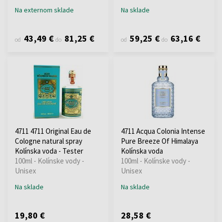
Na externom sklade
Na sklade
43,49 €
81,25 €
59,25 €
63,16 €
od
do
od
do
4711 4711 Original Eau de
4711 Acqua Colonia Intense
Cologne natural spray
Pure Breeze Of Himalaya
Kolínska voda - Tester
Kolínska voda
100ml - Kolínske vody -
100ml - Kolínske vody -
Unisex
Unisex
Na sklade
Na sklade
19,80 €
28,58 €