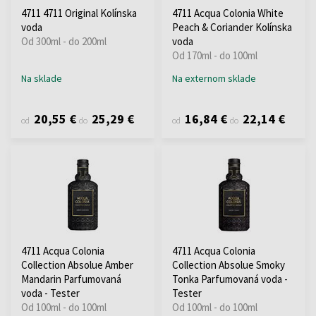
4711 4711 Original Kolínska
4711 Acqua Colonia White
voda
Peach & Coriander Kolínska
Od 300ml - do 200ml
voda
Od 170ml - do 100ml
Na sklade
Na externom sklade
20,55 €
25,29 €
16,84 €
22,14 €
od
do
od
do
4711 Acqua Colonia
4711 Acqua Colonia
Collection Absolue Amber
Collection Absolue Smoky
Mandarin Parfumovaná
Tonka Parfumovaná voda -
voda - Tester
Tester
Od 100ml - do 100ml
Od 100ml - do 100ml