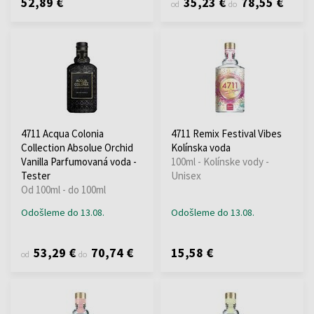
52,89 €
35,23 €
78,55 €
od
do
4711 Acqua Colonia
4711 Remix Festival Vibes
Collection Absolue Orchid
Kolínska voda
Vanilla Parfumovaná voda -
100ml - Kolínske vody -
Tester
Unisex
Od 100ml - do 100ml
Odošleme do 13.08.
Odošleme do 13.08.
53,29 €
70,74 €
15,58 €
od
do