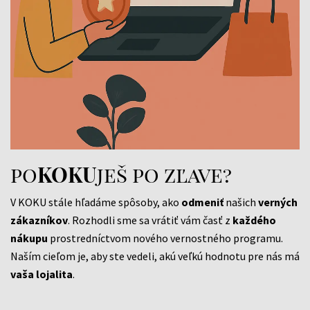
po
KOKU
ješ po zľave?
V KOKU stále hľadáme spôsoby, ako
odmeniť
našich
verných
zákazníkov
. Rozhodli sme sa vrátiť vám časť z
každého
nákupu
prostredníctvom nového vernostného programu.
Naším cieľom je, aby ste vedeli, akú veľkú hodnotu pre nás má
vaša
lojalita
.