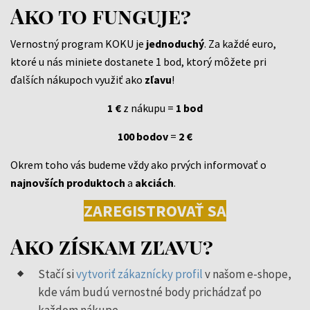
Ako to funguje?
Vernostný program KOKU je
jednoduchý
. Za každé euro,
ktoré u nás miniete dostanete 1 bod, ktorý môžete pri
ďalších nákupoch využiť ako
zľavu
!
1 €
z nákupu =
1 bod
100 bodov
=
2 €
Okrem toho vás budeme vždy ako prvých informovať o
najnovších
produktoch
a
akciách
.
ZAREGISTROVAŤ SA
Ako získam zľavu?
Stačí si
vytvoriť zákaznícky profil
v našom e-shope,
kde vám budú vernostné body prichádzať po