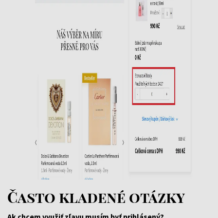
Často kladené otázky
Ak chcem využiť zľavu musím byť prihlásený?