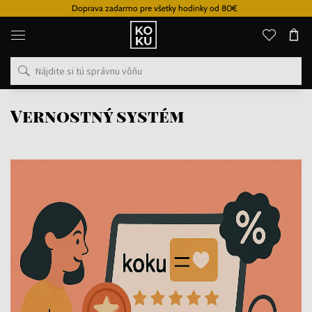
Doprava zadarmo pre všetky hodinky od 80€
Originálne
parfémy
a
hodinky
na
jednom
mieste
Vernostný systém