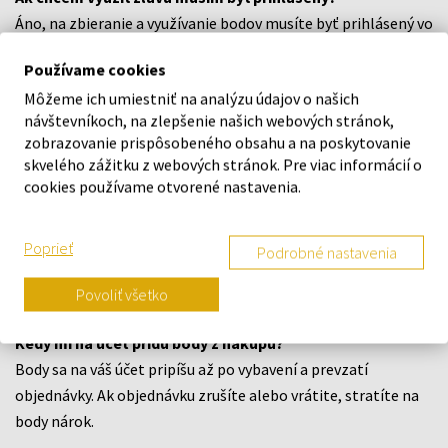
Áno, na zbieranie a využívanie bodov musíte byť prihlásený vo
svojom účte.
Používame cookies
Koľko bodov môžem maximálne využiť na jeden nákup?
Môžeme ich umiestniť na analýzu údajov o našich
Na jeden nákup môžete využiť zľavu do výšky maximálne 50%
návštevníkoch, na zlepšenie našich webových stránok,
z celkovej sumy košíku.
zobrazovanie prispôsobeného obsahu a na poskytovanie
skvelého zážitku z webových stránok. Pre viac informácií o
Môžem body využiť aj na poštovné a balné?
cookies používame otvorené nastavenia.
Nie. Body je možné využiť len na produkty.
Poprieť
Čo sa stane s bodmi ak neprevezmem zásielku?
Podrobné nastavenia
Ak sa objednávka vráti alebo nie je prevzatá, príslušné
Povoliť všetko
vernostné body za ňu sa anulujú.
Kedy mi na účet prídu body z nákupu?
Body sa na váš účet pripíšu až po vybavení a prevzatí
objednávky. Ak objednávku zrušíte alebo vrátite, stratíte na
body nárok.