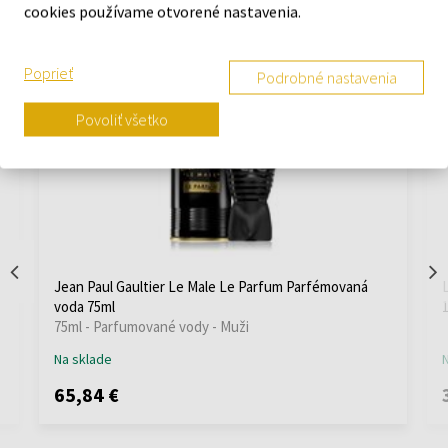
darčeky
cookies používame otvorené nastavenia.
Objavte náš výber najobľúbenejších parfumov – ideálne
darčeky, ktoré potešia každého milovníka vôní.
Poprieť
Podrobné nastavenia
Povoliť všetko
Jean Paul Gaultier Le Male Le Parfum Parfémovaná
voda 75ml
75ml - Parfumované vody - Muži
Na sklade
65,84 €