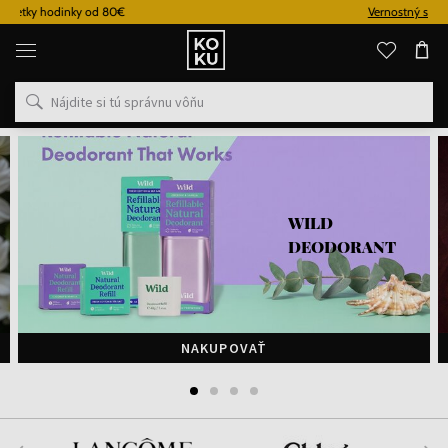
Vernostný systém
Originálne
parfémy
a
hodinky
na
jednom
mieste
WILD
DEODORANT
NAKUPOVAŤ