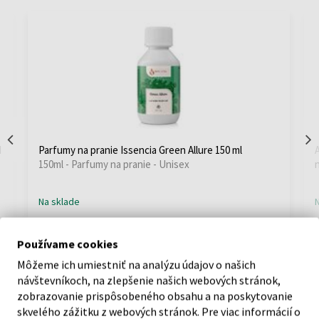
M
Parfumy na pranie Issencia Green Allure 150 ml
150ml - Parfumy na pranie - Unisex
Na sklade
12,90 €
Používame cookies
Môžeme ich umiestniť na analýzu údajov o našich
návštevníkoch, na zlepšenie našich webových stránok,
zobrazovanie prispôsobeného obsahu a na poskytovanie
Čarovné parfumové tipy na
skvelého zážitku z webových stránok. Pre viac informácií o