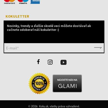
KOKULETTER
Novinky, trendy a ďalšie skvelé veci môžete dostávať ak
začnete odoberať náš kokuletter :)
E-mail*
©
2026 Koku.sk, všetky práva vyhradené.