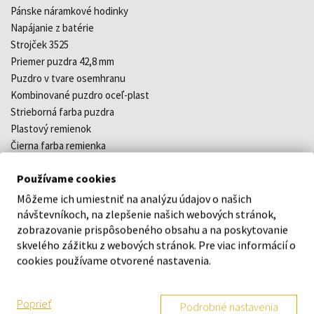
Pánske náramkové hodinky
Napájanie z batérie
Strojček 3525
Priemer puzdra 42,8 mm
Puzdro v tvare osemhranu
Kombinované puzdro oceľ-plast
Strieborná farba puzdra
Plastový remienok
Čierna farba remienka
Digitálny ciferník
Používame cookies
Čierna farba ciferníka
Ciferník s arabskými číslami
Môžeme ich umiestniť na analýzu údajov o našich
Materiál skla - minerálne sklo
návštevníkoch, na zlepšenie našich webových stránok,
zobrazovanie prispôsobeného obsahu a na poskytovanie
Odolné voči vode pri potápaní bez kysl. prístroja
skvelého zážitku z webových stránok. Pre viac informácií o
Dátum
cookies používame otvorené nastavenia.
Stopky
Odpočítavacie stopky s opakovaním
LED osvetlenie displeja
Poprieť
Podrobné nastavenia
Multibudík