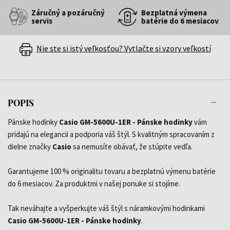
Záručný a pozáručný
Bezplatná výmena
servis
batérie do 6 mesiacov
Nie ste si istý veľkosťou? Vytlačte si vzory veľkostí
POPIS
Pánske hodinky
Casio GM-5600U-1ER - Pánske hodinky
vám
pridajú na elegancii a podporia váš štýl. S kvalitným spracovaním z
dielne značky
Casio
sa nemusíte obávať, že stúpite vedľa.
Garantujeme 100 % originalitu tovaru a bezplatnú výmenu batérie
do 6 mesiacov. Za produktmi v našej ponuke si stojíme.
Tak neváhajte a vyšperkujte váš štýl s náramkovými hodinkami
Casio GM-5600U-1ER - Pánske hodinky
.