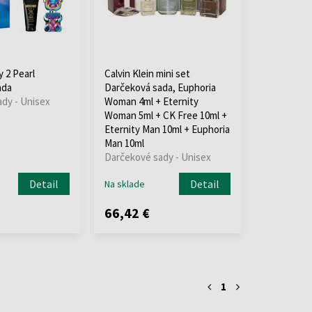
 2 Pearl
Calvin Klein mini set
ada
Darčeková sada, Euphoria
dy - Unisex
Woman 4ml + Eternity
Woman 5ml + CK Free 10ml +
Eternity Man 10ml + Euphoria
Man 10ml
Darčekové sady - Unisex
Detail
Detail
Na sklade
66,42 €
1