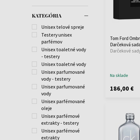
KATEGÓRIA
Unisex telové spreje
Testery unisex
Tom Ford Ombr
parfémov
Darčeková sad
Unisex toaletné vody
Darčekové sady
- testery
Unisex toaletné vody
Unisex parfumované
Na sklade
vody - testery
Unisex parfumované
186,00 €
vody
Unisex parfémované
oleje
Unisex parfémové
extrakty - testery
Unisex parfémové
extrakty