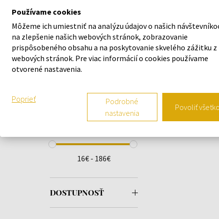
Lattafa
(1)
Používame cookies
Moschino
(1)
Môžeme ich umiestniť na analýzu údajov o našich návštevníko
Tom Ford
(1)
na zlepšenie našich webových stránok, zobrazovanie
prispôsobeného obsahu a na poskytovanie skvelého zážitku z
webových stránok. Pre viac informácií o cookies používame
DRUH VÔNE
otvorené nastavenia.
Poprieť
Podrobné
Povoliť všetk
nastavenia
CENA
16€ - 186€
DOSTUPNOSŤ