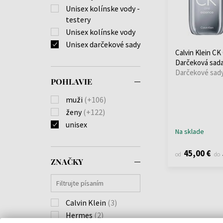
Unisex kolínske vody -
testery
Unisex kolínske vody
Unisex darčekové sady
Calvin Klein C
Darčeková sad
Darčekové sady
POHLAVIE
muži
(+106)
ženy
(+122)
unisex
Na sklade
45,00 €
od
do
ZNAČKY
Calvin Klein
(3)
Hermes
(2)