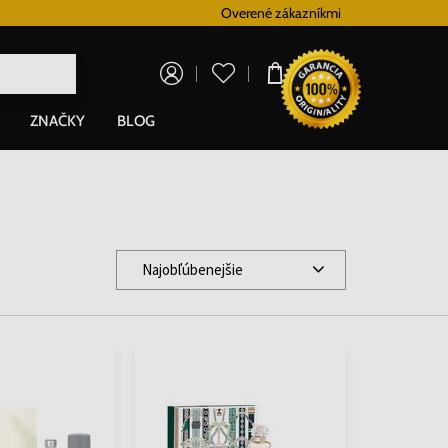
Vernostný systém
Overené zákazníkmi
Doprava zadarm
0,00 €
ZNAČKY
BLOG
Najobľúbenejšie