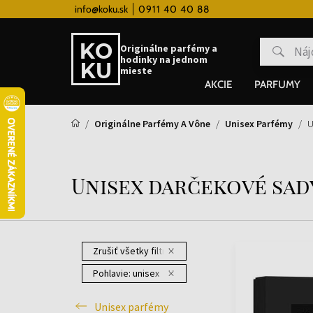
 hodinky od 80€
info@koku.sk
0911 40 40 88
Vernostný systém
Originálne parfémy a
hodinky na jednom
mieste
AKCIE
PARFUMY
Originálne Parfémy A Vône
Unisex Parfémy
U
Unisex darčekové sad
Zrušiť všetky filtre
Pohlavie:
unisex
Unisex parfémy