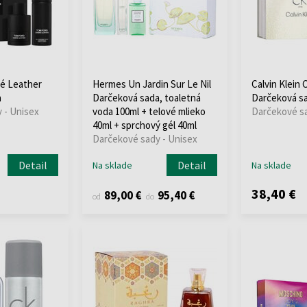
é Leather
Hermes Un Jardin Sur Le Nil
Calvin Klein
a
Darčeková sada, toaletná
Darčeková s
 - Unisex
voda 100ml + telové mlieko
Darčekové sa
40ml + sprchový gél 40ml
Darčekové sady - Unisex
Detail
Detail
Na sklade
Na sklade
38,40 €
89,00 €
95,40 €
od
do