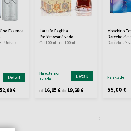
K One Essence
Lattafa Raghba
Moschino Toy
a
Parfémovaná voda
Darčeková s
 - Unisex
Od 100ml - do 100ml
Darčekové sa
Na externom
Detail
Detail
Na sklade
sklade
55,00 €
52,00 €
16,05 €
19,68 €
od
do
: