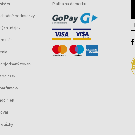
ystém
Platba na dobierku
bchodné podmienky
ných údajov
ormulár
enia
objednaný tovar?
 od nás?
u parfumov?
hodiniek
tovar
 otázky