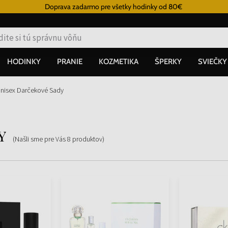
Doprava zadarmo pre všetky hodinky od 80€
HODINKY
PRANIE
KOZMETIKA
ŠPERKY
SVIEČKY
nisex Darčekové Sady
y
(Našli sme pre Vás
8
produktov
)