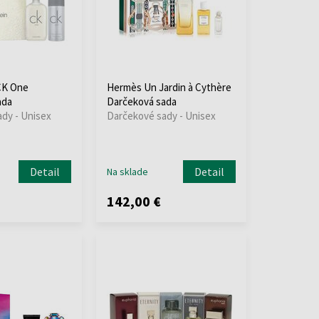
 CK One
Hermès Un Jardin à Cythère
ada
Darčeková sada
dy - Unisex
Darčekové sady - Unisex
Detail
Detail
Na sklade
142,00 €