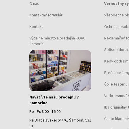
O nás
Vernostný s
Kontaktný formulár
Všeobecné o
Kontakt
Ochrana osob
Výdajné miesto a predajňa KOKU
Reklamačný f
Šamorín
Spôsob doruč
Kedy obdržím 
Prečo parfumy
Čo je tester 
Vodotesnosť 
Navštívte našu predajňu v
Šamoríne
Iba originálny 
Po - Pi: 8:00 - 16:00
Často kladené
Na Bratislavskej 64/76, Šamorín, 931
01