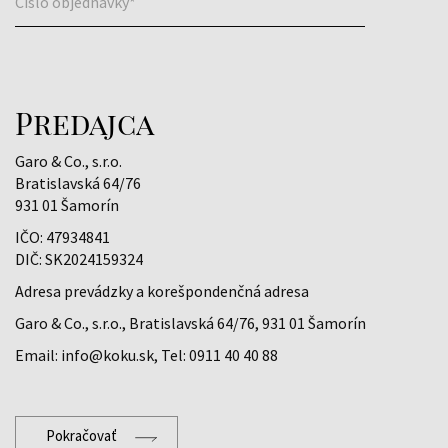
Číslo objednávky*
Predajca
Garo & Co., s.r.o.
Bratislavská 64/76
931 01 Šamorín
IČO: 47934841
DIČ: SK2024159324
Adresa prevádzky a korešpondenčná adresa
Garo & Co., s.r.o., Bratislavská 64/76, 931 01 Šamorín
Email: info@koku.sk, Tel: 0911 40 40 88
Pokračovať