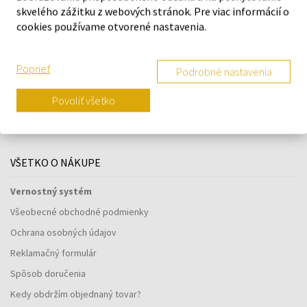
skvelého zážitku z webových stránok. Pre viac informácií o
cookies používame otvorené nastavenia.
Poprieť
Podrobné nastavenia
Navštívte našu predajňu v Šamoríne
Povoliť všetko
Po - Pi: 8:00 - 16:00
Na Bratislavskej 64/76, Šamorín, 931 01
VŠETKO O NÁKUPE
Vernostný systém
Všeobecné obchodné podmienky
Ochrana osobných údajov
Reklamačný formulár
Spôsob doručenia
Kedy obdržím objednaný tovar?