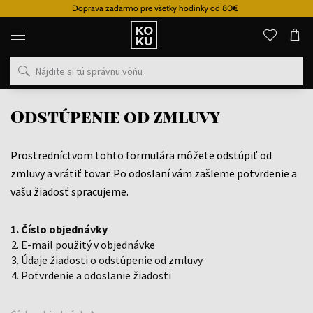
Doprava zadarmo pre všetky hodinky od 80€
Originálne
parfémy
a
hodinky
na
jednom
mieste
Odstúpenie od zmluvy
Prostredníctvom tohto formulára môžete odstúpiť od
zmluvy a vrátiť tovar. Po odoslaní vám zašleme potvrdenie a
vašu žiadosť spracujeme.
Číslo objednávky
E-mail použitý v objednávke
Údaje žiadosti o odstúpenie od zmluvy
Potvrdenie a odoslanie žiadosti