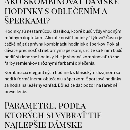
Ako skombinovať dámske
hodinky s oblečením a
šperkami?
Hodinky sú nestarnúcou klasikou, ktoré budú vždy vhodným
módnym doplnkom. Ako ale nosiť hodinky štýlovo? Často je
ťažké nájsť správnu kombináciu hodiniek a šperkov. Pokiaľ
dávate prednosť strieborným šperkom, určite sa k nim budú
hodiť strieborné hodinky. Nie je vhodné kombinovať rôzne
farby remienkov s rôznymi farbami oblečenia.
Kombinácia elegantných hodiniek s klasickým dizajnom sa
hodí k formálnemu oblečeniu a šperkom. Športové hodinky
sa hodia na ležérny vzhľad. Dôležité dať pozor na farebné
prevedenie.
Parametre, podľa
ktorých si vybrať tie
najlepšie dámske