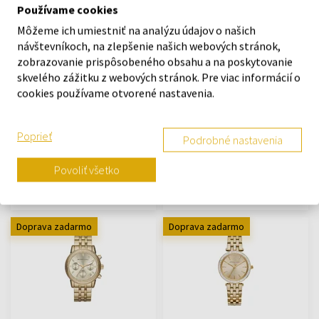
Používame cookies
Môžeme ich umiestniť na analýzu údajov o našich
návštevníkoch, na zlepšenie našich webových stránok,
zobrazovanie prispôsobeného obsahu a na poskytovanie
skvelého zážitku z webových stránok. Pre viac informácií o
Michael Kors MK5188 -
Casio GMA-S110GS-8AER G-
cookies používame otvorené nastavenia.
Dámske hodinky
Shock Men&#039;s 43mm
Hodinky - Ženy
20ATM
Hodinky - Ženy
Poprieť
Podrobné nastavenia
Na sklade
Na sklade
Povoliť všetko
140,00 €
99,00 €
118,80 €
Doprava zadarmo
Doprava zadarmo