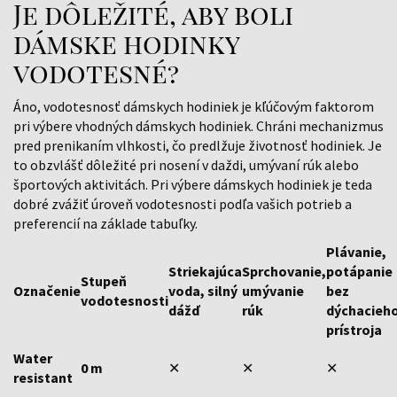
Je dôležité, aby boli
dámske hodinky
vodotesné?
Áno, vodotesnosť dámskych hodiniek je kľúčovým faktorom
pri výbere vhodných dámskych hodiniek. Chráni mechanizmus
pred prenikaním vlhkosti, čo predlžuje životnosť hodiniek. Je
to obzvlášť dôležité pri nosení v daždi, umývaní rúk alebo
športových aktivitách. Pri výbere dámskych hodiniek je teda
dobré zvážiť úroveň vodotesnosti podľa vašich potrieb a
preferencií na základe tabuľky.
Plávanie,
Striekajúca
Sprchovanie,
potápanie
Stupeň
Označenie
voda, silný
umývanie
bez
vodotesnosti
dážď
rúk
dýchacieh
prístroja
Water
0 m
✕
✕
✕
resistant