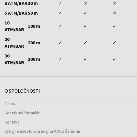
3 ATM/BAR
30 m
✓
✕
✕
5 ATM/BAR
50 m
✓
✓
✕
10
100 m
✓
✓
✓
ATM/BAR
20
200 m
✓
✓
✓
ATM/BAR
30
300 m
✓
✓
✓
ATM/BAR
O SPOLOČNOSTI
O nás
Kontaktný formulár
Kontakt
Výdajné miesto a predajňa KOKU Šamorín