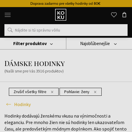
Doprava zadarmo pre všetky hodinky od 80€
Originálne
parfémy
a
hodinky
na
jednom
mieste
Filter produktov
Najobľúbenejšie
Hodinky
Dámske Hodinky
Dámske hodinky
(Našli sme pre Vás
3916
produktov
)
Zrušiť všetky filtre
Pohlavie:
ženy
Hodinky
Hodinky dodávajú ženskému vkusu na výnimočnosti a
eleganciu. Pre mnoho žien nie sú hodinky len ukazovateľom
času, ale predovšetkým módnym doplnkom. Ako spojiť tento