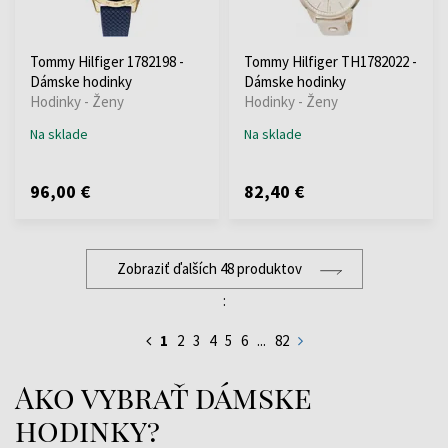
Tommy Hilfiger 1782198 -
Tommy Hilfiger TH1782022 -
Dámske hodinky
Dámske hodinky
Hodinky - Ženy
Hodinky - Ženy
Na sklade
Na sklade
96,00 €
82,40 €
Zobraziť ďalších 48 produktov
:
1
2
3
4
5
6
...
82
Ako vybrať dámske
hodinky?