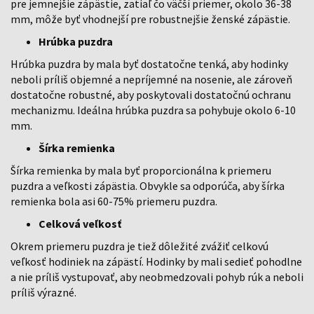
pre jemnejšie zápästie, zatiaľ čo väčší priemer, okolo 36-38
mm, môže byť vhodnejší pre robustnejšie ženské zápästie.
Hrúbka puzdra
Hrúbka puzdra by mala byť dostatočne tenká, aby hodinky
neboli príliš objemné a nepríjemné na nosenie, ale zároveň
dostatočne robustné, aby poskytovali dostatočnú ochranu
mechanizmu. Ideálna hrúbka puzdra sa pohybuje okolo 6-10
mm.
Šírka remienka
Šírka remienka by mala byť proporcionálna k priemeru
puzdra a veľkosti zápästia. Obvykle sa odporúča, aby šírka
remienka bola asi 60-75% priemeru puzdra.
Celková veľkosť
Okrem priemeru puzdra je tiež dôležité zvážiť celkovú
veľkosť hodiniek na zápästí. Hodinky by mali sedieť pohodlne
a nie príliš vystupovať, aby neobmedzovali pohyb rúk a neboli
príliš výrazné.