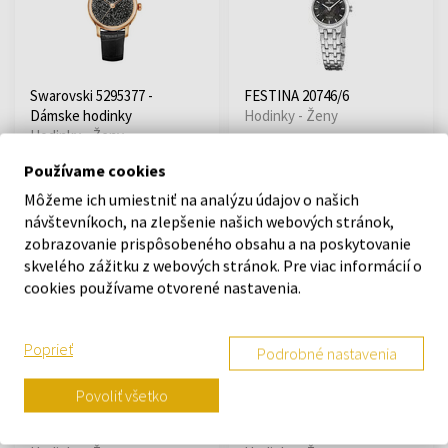
Swarovski 5295377 -
FESTINA 20746/6
Dámske hodinky
Hodinky - Ženy
Hodinky - Ženy
Na sklade
Na sklade
Používame cookies
Môžeme ich umiestniť na analýzu údajov o našich
návštevníkoch, na zlepšenie našich webových stránok,
220,00 €
109,00 €
zobrazovanie prispôsobeného obsahu a na poskytovanie
skvelého zážitku z webových stránok. Pre viac informácií o
Doprava zadarmo
cookies používame otvorené nastavenia.
Poprieť
Podrobné nastavenia
Povoliť všetko
Michael Kors MK3221 -
Michael Kors MK3337 -
Dámske hodinky
Dámske hodinky