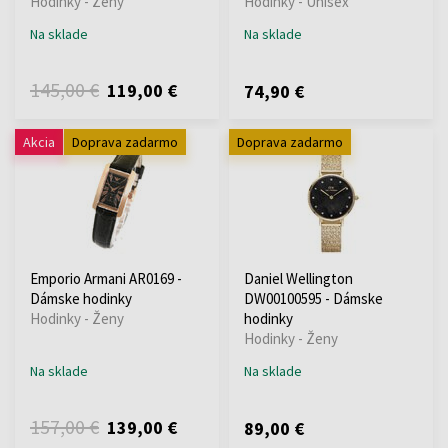
Hodinky - Ženy
Hodinky - Unisex
Na sklade
Na sklade
145,00 €
119,00 €
74,90 €
Akcia
Doprava zadarmo
Doprava zadarmo
Emporio Armani AR0169 -
Daniel Wellington
Dámske hodinky
DW00100595 - Dámske
Hodinky - Ženy
hodinky
Hodinky - Ženy
Na sklade
Na sklade
157,00 €
139,00 €
89,00 €