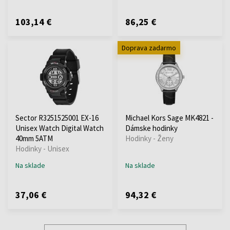
103,14 €
86,25 €
Doprava zadarmo
Sector R3251525001 EX-16
Michael Kors Sage MK4821 -
Unisex Watch Digital Watch
Dámske hodinky
40mm 5ATM
Hodinky - Ženy
Hodinky - Unisex
Na sklade
Na sklade
37,06 €
94,32 €