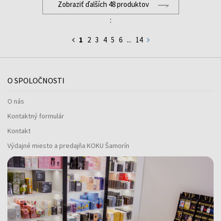
Zobraziť ďalších 48 produktov
:
1
2
3
4
5
6
...
14
O SPOLOČNOSTI
O nás
Kontaktný formulár
Kontakt
Výdajné miesto a predajňa KOKU Šamorín