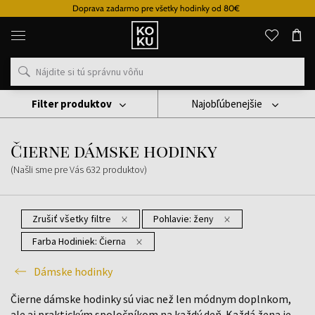
Doprava zadarmo pre všetky hodinky od 80€
Originálne
parfémy
a
hodinky
na
jednom
mieste
Filter produktov
Najobľúbenejšie
Hodinky
Dámske Hodinky
Čierne Dámske Hodinky
Čierne dámske hodinky
(Našli sme pre Vás
632
produktov
)
Zrušiť všetky filtre
Pohlavie:
ženy
Farba Hodiniek:
Čierna
Dámske hodinky
Čierne dámske hodinky sú viac než len módnym doplnkom,
ale aj praktickým spoločníkom na každý deň. Každá žena je