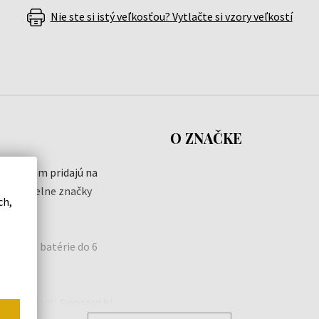
Nie ste si istý veľkosťou? Vytlačte si vzory veľkostí
O ZNAČKE
dinky
vám pridajú na
aním z dielne značky
ch,
 výmenu batérie do 6
mi hodinkami
Swarovski