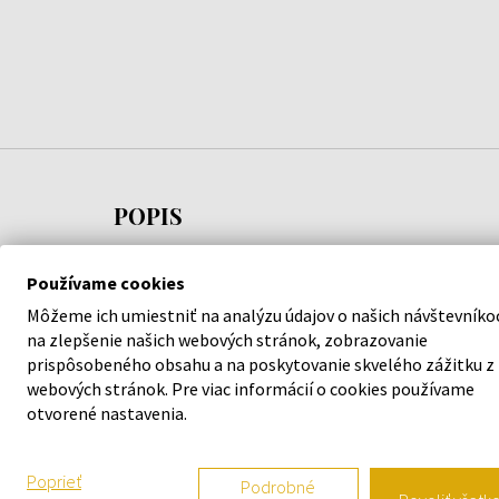
POPIS
Dámske hodinky
Swarovski 5295377 - Dámske ho
Používame cookies
elegancii a podporia váš štýl. S kvalitným spracov
Môžeme ich umiestniť na analýzu údajov o našich návštevníko
Swarovski
sa nemusíte obávať, že stúpite vedľa.
na zlepšenie našich webových stránok, zobrazovanie
prispôsobeného obsahu a na poskytovanie skvelého zážitku z
Garantujeme 100 % originalitu tovaru a bezplatnú
webových stránok. Pre viac informácií o cookies používame
otvorené nastavenia.
mesiacov. Za produktmi v našej ponuke si stojíme.
Tak neváhajte a vyšperkujte váš štýl s náramkový
Poprieť
Podrobné