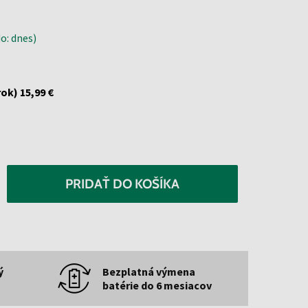
o: dnes)
rok)
15,99 €
PRIDAŤ DO KOŠÍKA
ý
Bezplatná výmena
batérie do 6 mesiacov