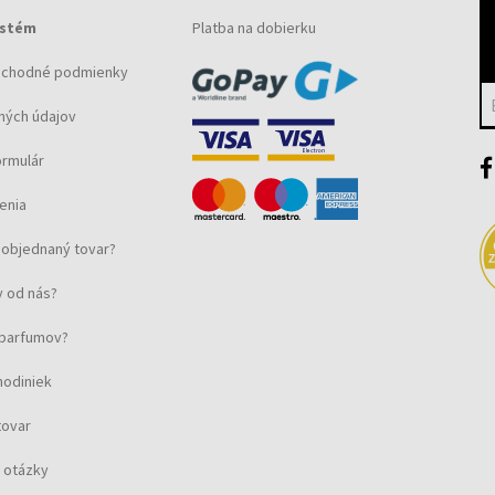
ystém
Platba na dobierku
bchodné podmienky
ných údajov
ormulár
enia
objednaný tovar?
 od nás?
u parfumov?
hodiniek
tovar
 otázky