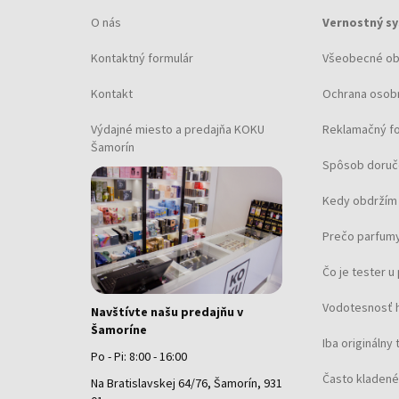
O nás
Vernostný s
Kontaktný formulár
Všeobecné o
Kontakt
Ochrana osob
Výdajné miesto a predajňa KOKU
Reklamačný f
Šamorín
Spôsob doruč
Kedy obdržím 
Prečo parfumy
Čo je tester 
Vodotesnosť 
Navštívte našu predajňu v
Šamoríne
Iba originálny 
Po - Pi: 8:00 - 16:00
Často kladené
Na Bratislavskej 64/76, Šamorín, 931