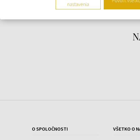
Povoliť všetk
5295377 - Dámske hodinky
.
nastavenia
Popis:
Veľkosť: stredné (šírka 2,5 - 3,99 cm)
Typ strojčeka: Quartz - batérie
N
Puzdro: oceľ
Remienok: koža
Farba remienka: čierna
Sklo: minerálne
Vodotesnosť: 50 m - sprchovanie
Osadenie: Swarovski krištáľmi
Rozmer: 38 x 42 mm
Balenie: originál krabička
O SPOLOČNOSTI
VŠETKO O N