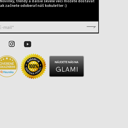
Novinky, trendy a ďalšie skvelé veci môžete dostávať
ak začnete odoberať náš kokuletter :)
E-mail*