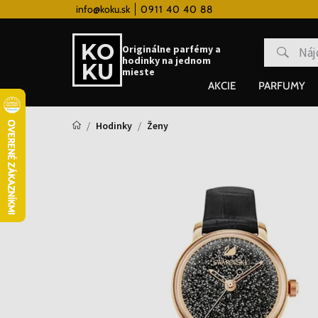
 hodinky od 80€
info@koku.sk
0911 40 40 88
Vernostný systém
Originálne parfémy a
hodinky na jednom
mieste
AKCIE
PARFUMY
Hodinky
Ženy