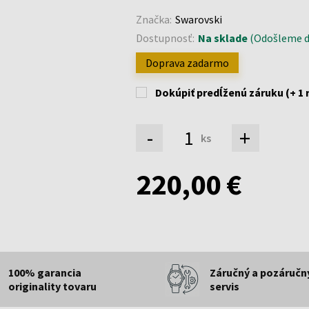
Značka:
Swarovski
Dostupnosť:
Na sklade
(Odošleme d
Doprava zadarmo
Dokúpiť predĺženú záruku (+ 1 
-
+
ks
220,00 €
100% garancia
Záručný a pozáručn
originality tovaru
servis