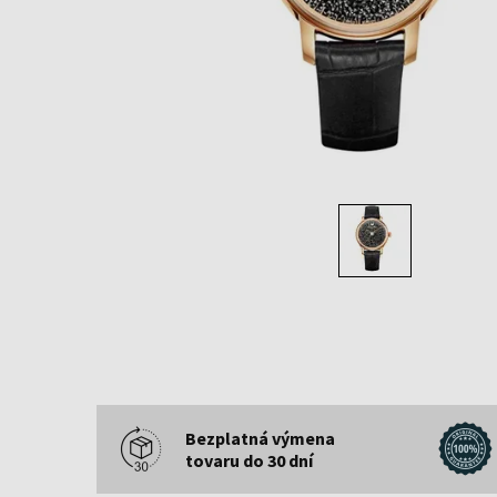
Bezplatná výmena
tovaru do 30 dní