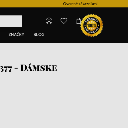
Vernostný systém
Overené zákazníkmi
Doprava zadarm
0,00 €
ZNAČKY
BLOG
377 - Dámske