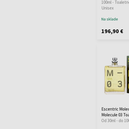
100ml - Toaletn
Unisex
Na sklade
196,90 €
Escentric Mole
Molecule 03 To
Od 30ml - do 10