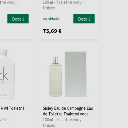
tné vody -
100ml - Toaletné vody -
Unisex
Detail
Detail
Na sklade
75,69 €
CK All Toaletná
Sisley Eau de Campagne Eau
de Toilette Toaletná voda
 200ml
100ml - Toaletné vody -
Unisex