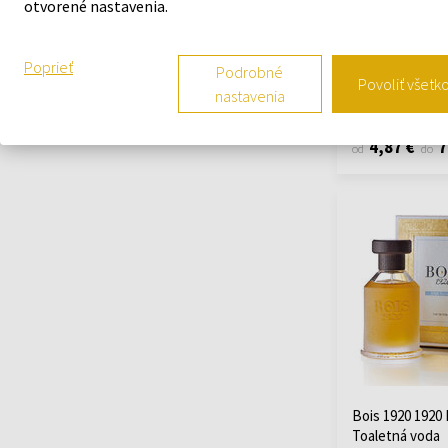
Hermes Le Jard
otvorené nastavenia.
Ralph Lauren
(2)
Monsieur Li To
Sisley
(7)
Od 2ml - do 100
Tartine et Chocolat
Poprieť
Podrobné
(1)
Povoliť všetk
nastavenia
Na sklade
The Different
Company
(1)
4,87 €
7
od
do
Thierry Mugler
(1)
Tom Ford
(2)
Bois 1920 1920
Toaletná voda