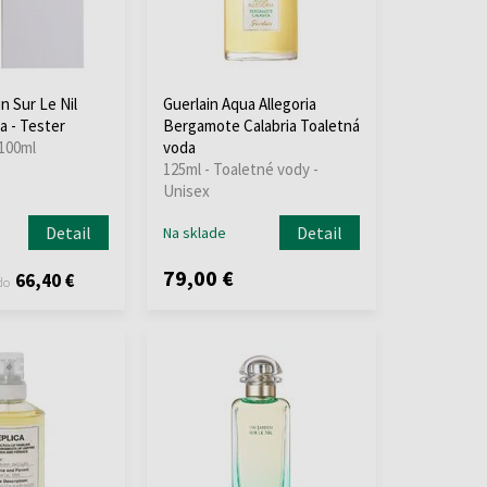
n Sur Le Nil
Guerlain Aqua Allegoria
a - Tester
Bergamote Calabria Toaletná
 100ml
voda
125ml - Toaletné vody -
Unisex
Detail
Detail
Na sklade
79,00 €
66,40 €
do