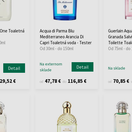
 One Toaletná
Acqua di Parma Blu
Guerlain Aqua
Mediterraneo Arancia Di
Granada Salv
0ml
Capri Toaletná voda - Tester
Toilette Toa
Od 30ml - do 150ml
Od 75ml - do
Na externom
Detail
Detail
Na sklade
sklade
29,52 €
47,78 €
116,85 €
70,85 €
od
do
od