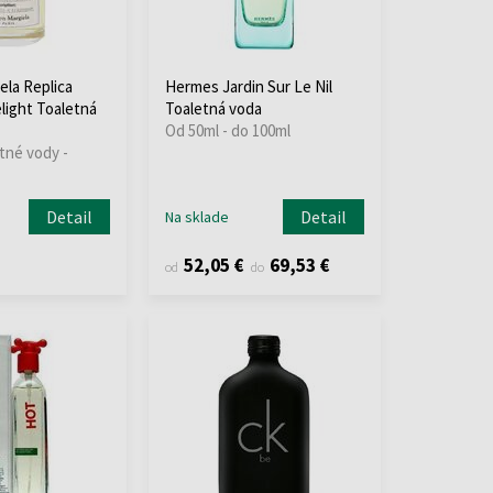
ela Replica
Hermes Jardin Sur Le Nil
light Toaletná
Toaletná voda
Od 50ml - do 100ml
tné vody -
Detail
Detail
Na sklade
52,05 €
69,53 €
od
do