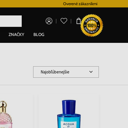
Vernostný systém
Overené zákazníkmi
Doprava zadarm
0,00 €
ZNAČKY
BLOG
Najobľúbenejšie