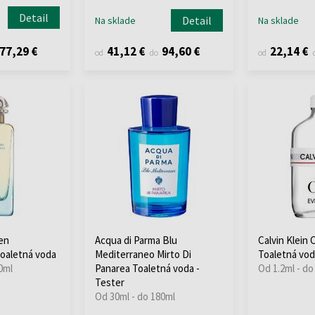
Detail
Detail
Na sklade
Na sklade
77,29 €
41,12 €
94,60 €
22,14 €
od
do
od
en
Acqua di Parma Blu
Calvin Klein
oaletná voda
Mediterraneo Mirto Di
Toaletná vod
0ml
Panarea Toaletná voda -
Od 1.2ml - do
Tester
Od 30ml - do 180ml