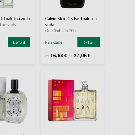
t Toaletná voda
Calvin Klein CK Be Toaletná
tné vody -
voda
Od 50ml - do 200ml
Detail
Detail
Na sklade
16,68 €
27,06 €
od
do