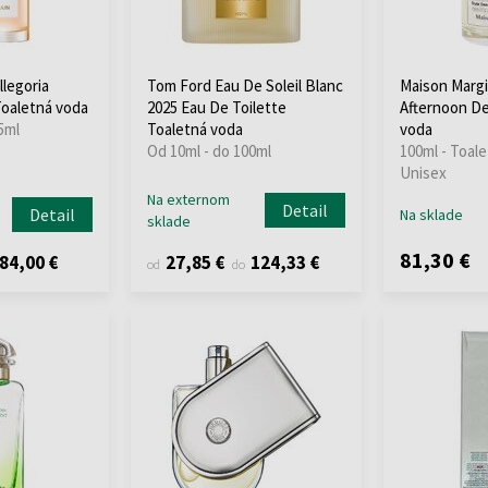
llegoria
Tom Ford Eau De Soleil Blanc
Maison Margi
Toaletná voda
2025 Eau De Toilette
Afternoon De
5ml
Toaletná voda
voda
Od 10ml - do 100ml
100ml - Toale
Unisex
Na externom
Detail
Detail
Na sklade
sklade
81,30 €
84,00 €
27,85 €
124,33 €
od
do