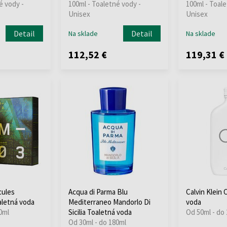
é vody -
100ml - Toaletné vody -
100ml - Toale
Unisex
Unisex
Detail
Detail
Na sklade
Na sklade
112,52 €
119,31 €
cules
Acqua di Parma Blu
Calvin Klein 
aletná voda
Mediterraneo Mandorlo Di
voda
0ml
Sicilia Toaletná voda
Od 50ml - do
Od 30ml - do 180ml