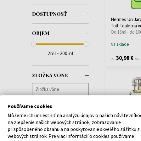
Guess
(3)
Hermes
(14)
DOSTUPNOSŤ
Hermes Un Jard
Jo Malone
(1)
Toit Toaletná 
Kenneth Cole
(1)
Od 15ml - do 10
OBJEM
Lancaster
(1)
LE COUVENT
(1)
Na sklade
Loewe
(1)
2ml - 200ml
30,98 €
od
do
Lorenzo Villoresi
Firenze
(2)
Maison Francis
ZLOŽKA VÔNE
Kurkdjian
(1)
Maison Margiela
(11)
Monotheme
(6)
Nicolai Parfumeur
Používame cookies
Createur
(1)
Môžeme ich umiestniť na analýzu údajov o našich návštevníko
Paco Rabanne
(1)
na zlepšenie našich webových stránok, zobrazovanie
Penhaligon's
(2)
prispôsobeného obsahu a na poskytovanie skvelého zážitku z
Police
(3)
webových stránok. Pre viac informácií o cookies používame