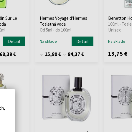
in Sur Le
Hermes Voyage d'Hermes
Benetton Ho
voda
Toaletná voda
100ml - Toale
0ml
Od 5ml - do 100ml
Unisex
Detail
Detail
Na sklade
Na sklade
13,75 €
68,39 €
15,80 €
84,37 €
od
do
ch,