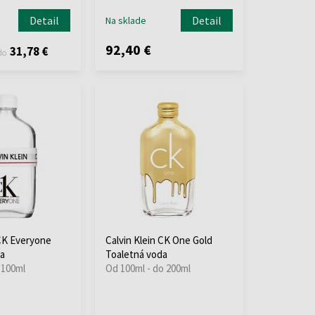
Detail
Detail
Na sklade
92,40 €
31,78 €
do
 CK Everyone
Calvin Klein CK One Gold
a
Toaletná voda
 100ml
Od 100ml - do 200ml