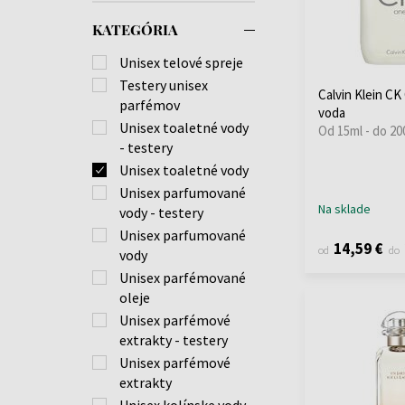
KATEGÓRIA
Unisex telové spreje
Testery unisex
Calvin Klein CK
parfémov
voda
Unisex toaletné vody
Od 15ml - do 20
- testery
Unisex toaletné vody
Unisex parfumované
Na sklade
vody - testery
Unisex parfumované
14,59 €
od
do
vody
Unisex parfémované
oleje
Unisex parfémové
extrakty - testery
Unisex parfémové
extrakty
Unisex kolínske vody -