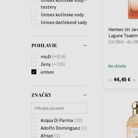
testery
Unisex kolínske vody
Unisex darčekové sady
Hermes Un Jard
Lagune Toalet
Od 30ml - do 10
POHLAVIE
muži
(+824)
ženy
(+710)
Na sklade
unisex
44,45 €
od
do
ZNAČKY
Acqua Di Parma
(10)
Adolfo Dominguez
(1)
Afnan
(1)