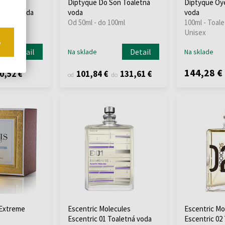
in de
Diptyque Do Son Toaletná
Diptyque Oy
aletná voda
voda
voda
ml
Od 50ml - do 100ml
100ml - Toale
Unisex
o
Detail
Detail
Na sklade
Na sklade
144,28 €
0,52 €
101,84 €
131,61 €
od
do
 Extreme
Escentric Molecules
Escentric Mo
Escentric 01 Toaletná voda
Escentric 02