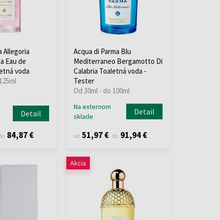
 Allegoria
Acqua di Parma Blu
ia Eau de
Mediterraneo Bergamotto Di
letná voda
Calabria Toaletná voda -
 125ml
Tester
Od 30ml - do 100ml
Na externom
Detail
Detail
sklade
84,87 €
51,97 €
91,94 €
do
od
do
Akcia