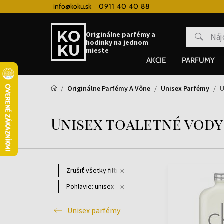
 hodinky od 80€
info@koku.sk
0911 40 40 88
Vernostný systém
Originálne parfémy a
hodinky na jednom
mieste
AKCIE
PARFUMY
Originálne Parfémy A Vône
Unisex Parfémy
U
Unisex toaletné vody
Zrušiť všetky filtre
Pohlavie:
unisex
Unisex parfémy