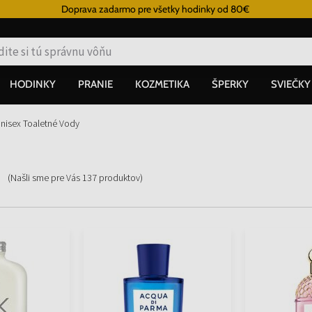
Doprava zadarmo pre všetky hodinky od 80€
HODINKY
PRANIE
KOZMETIKA
ŠPERKY
SVIEČKY
nisex Toaletné Vody
(Našli sme pre Vás
137
produktov
)