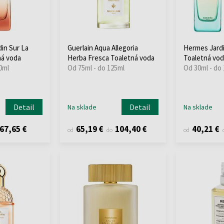
in Sur La
Guerlain Aqua Allegoria
Hermes Jardi
ná voda
Herba Fresca Toaletná voda
Toaletná vod
0ml
Od 75ml - do 125ml
Od 30ml - do
Detail
Detail
Na sklade
Na sklade
67,65 €
65,19 €
104,40 €
40,21 €
od
do
od