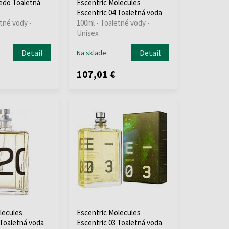
edo Toaletná
Escentric Molecules
Escentric 04 Toaletná voda
tné vody -
100ml - Toaletné vody -
Unisex
Detail
Detail
Na sklade
107,01 €
lecules
Escentric Molecules
 Toaletná voda
Escentric 03 Toaletná voda