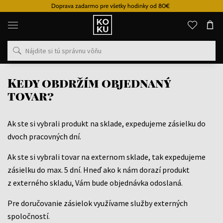
Doprava zadarmo pre všetky hodinky od 80€
Originálne
parfémy
a
hodinky
na
jednom
mieste
Kedy obdržím objednaný
tovar?
Ak ste si vybrali produkt na sklade, expedujeme zásielku do
dvoch pracovných dní.
Ak ste si vybrali tovar na externom sklade, tak expedujeme
zásielku do max. 5 dní. Hneď ako k nám dorazí produkt
z externého skladu, Vám bude objednávka odoslaná.
Pre doručovanie zásielok využívame služby externých
spoločností.