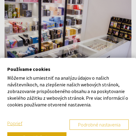
Používame cookies
Môžeme ich umiestniť na analýzu údajov o našich
návštevníkoch, na zlepšenie našich webových stránok,
Navštívte našu predajňu v Šamoríne
zobrazovanie prispôsobeného obsahu a na poskytovanie
Po - Pi: 8:00 - 16:00
skvelého zážitku z webových stránok. Pre viac informácií o
Na Bratislavskej 64/76, Šamorín, 931 01
cookies používame otvorené nastavenia.
VŠETKO O NÁKUPE
Poprieť
Podrobné nastavenia
Vernostný systém