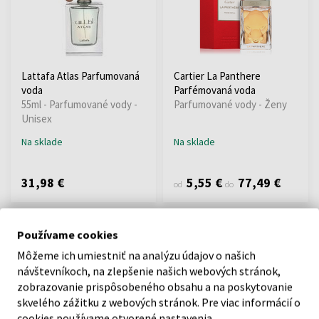
Lattafa Atlas Parfumovaná
Cartier La Panthere
voda
Parfémovaná voda
55ml - Parfumované vody -
Parfumované vody - Ženy
Unisex
Na sklade
Na sklade
31,98 €
5,55 €
77,49 €
od
do
Používame cookies
Môžeme ich umiestniť na analýzu údajov o našich
návštevníkoch, na zlepšenie našich webových stránok,
zobrazovanie prispôsobeného obsahu a na poskytovanie
skvelého zážitku z webových stránok. Pre viac informácií o
Versace Yellow Diamond
Dolce & Gabbana Light Blue
cookies používame otvorené nastavenia.