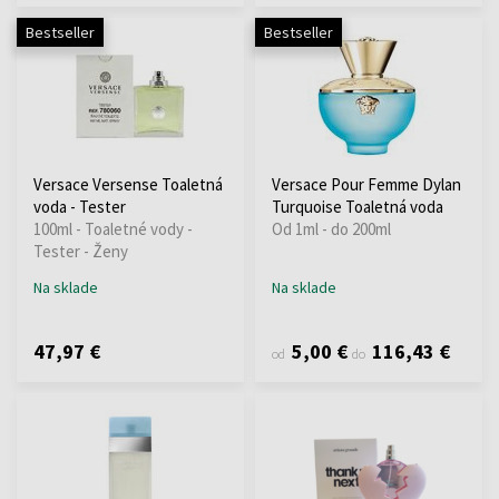
Bestseller
Bestseller
Versace Versense Toaletná
Versace Pour Femme Dylan
voda - Tester
Turquoise Toaletná voda
100ml - Toaletné vody -
Od 1ml - do 200ml
Tester - Ženy
Na sklade
Na sklade
47,97 €
5,00 €
116,43 €
od
do