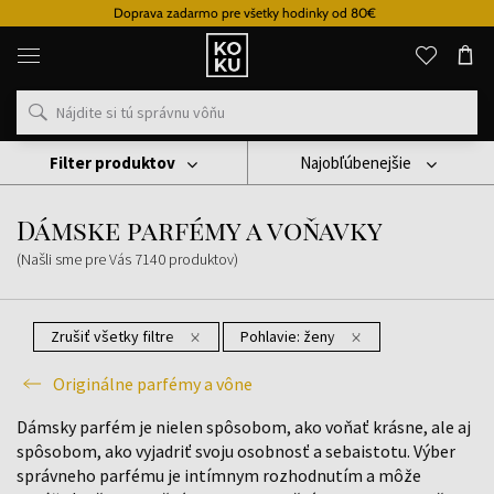
va zadarmo pre všetky hodinky od 80€
Originálne
parfémy
a
hodinky
na
jednom
mieste
Filter produktov
Najobľúbenejšie
Originálne Parfémy A Vône
Dámske Parfémy A Voňavky
Dámske parfémy a voňavky
(Našli sme pre Vás
7140
produktov
)
Zrušiť všetky filtre
Pohlavie:
ženy
Originálne parfémy a vône
Dámsky parfém je nielen spôsobom, ako voňať krásne, ale aj
spôsobom, ako vyjadriť svoju osobnosť a sebaistotu. Výber
správneho parfému je intímnym rozhodnutím a môže