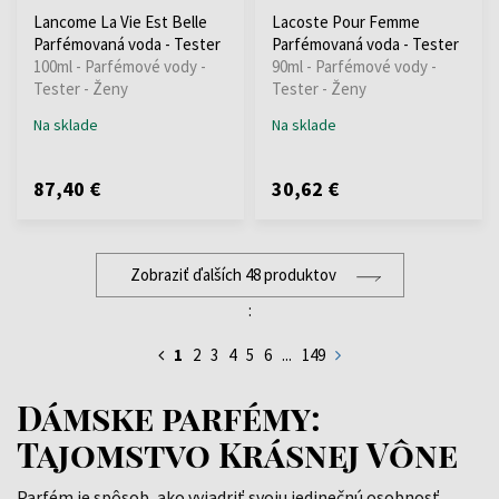
Lancome La Vie Est Belle
Lacoste Pour Femme
Parfémovaná voda - Tester
Parfémovaná voda - Tester
100ml - Parfémové vody -
90ml - Parfémové vody -
Tester - Ženy
Tester - Ženy
Na sklade
Na sklade
87,40 €
30,62 €
Zobraziť ďalších 48 produktov
:
1
2
3
4
5
6
...
149
Dámske parfémy:
Tajomstvo Krásnej Vône
Parfém je spôsob, ako vyjadriť svoju jedinečnú osobnosť.