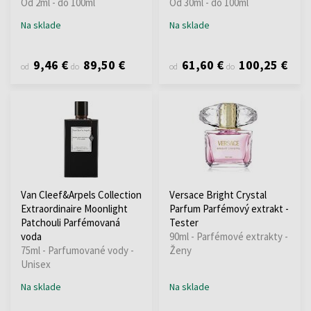
Od 2ml - do 100ml
Od 30ml - do 100ml
Na sklade
Na sklade
9,46 €
89,50 €
61,60 €
100,25 €
od
do
od
do
Van Cleef&Arpels Collection
Versace Bright Crystal
Extraordinaire Moonlight
Parfum Parfémový extrakt -
Patchouli Parfémovaná
Tester
voda
90ml - Parfémové extrakty -
75ml - Parfumované vody -
Ženy
Unisex
Na sklade
Na sklade