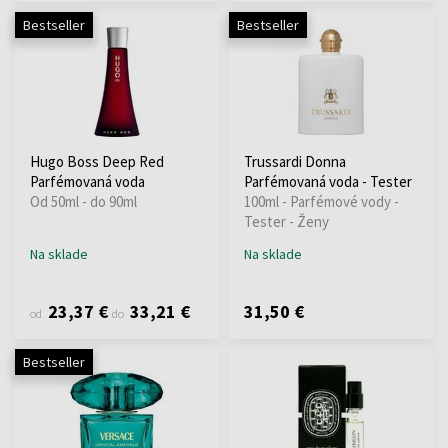
Bestseller
Bestseller
Hugo Boss Deep Red
Trussardi Donna
Parfémovaná voda
Parfémovaná voda - Tester
Od 50ml - do 90ml
100ml - Parfémové vody -
Tester - Ženy
Na sklade
Na sklade
23,37 €
33,21 €
31,50 €
od
do
Bestseller