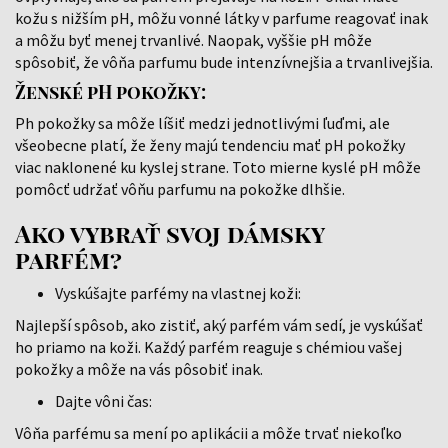
kožu s nižším pH, môžu vonné látky v parfume reagovať inak
a môžu byť menej trvanlivé. Naopak, vyššie pH môže
spôsobiť, že vôňa parfumu bude intenzívnejšia a trvanlivejšia.
Ženské pH pokožky:
Ph pokožky sa môže líšiť medzi jednotlivými ľuďmi, ale
všeobecne platí, že ženy majú tendenciu mať pH pokožky
viac naklonené ku kyslej strane. Toto mierne kyslé pH môže
pomôcť udržať vôňu parfumu na pokožke dlhšie.
Ako vybrať svoj dámsky
parfém?
Vyskúšajte parfémy na vlastnej koži:
Najlepší spôsob, ako zistiť, aký parfém vám sedí, je vyskúšať
ho priamo na koži. Každý parfém reaguje s chémiou vašej
pokožky a môže na vás pôsobiť inak.
Dajte vôni čas:
Vôňa parfému sa mení po aplikácii a môže trvať niekoľko