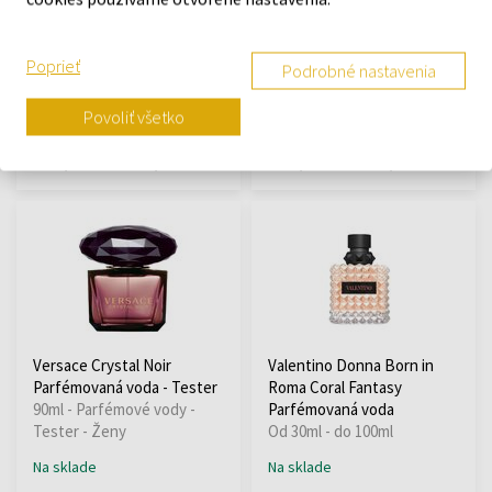
Intense Parfémovaná voda
Eau Intense Parfémovaná
Od 1ml - do 50ml
voda
Parfumované vody - Ženy
Poprieť
Podrobné nastavenia
Na sklade
Na sklade
Povoliť všetko
6,95 €
52,50 €
4,29 €
79,95 €
od
do
od
do
Versace Crystal Noir
Valentino Donna Born in
Parfémovaná voda - Tester
Roma Coral Fantasy
90ml - Parfémové vody -
Parfémovaná voda
Tester - Ženy
Od 30ml - do 100ml
Na sklade
Na sklade