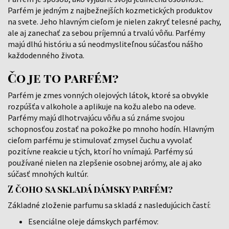
Parfém je jedným z najbežnejších kozmetických produktov
na svete. Jeho hlavným cieľom je nielen zakryť telesné pachy,
ale aj zanechať za sebou príjemnú a trvalú vôňu. Parfémy
majú dlhú históriu a sú neodmysliteľnou súčasťou nášho
každodenného života.
Čo je to parfém?
Parfém je zmes vonných olejových látok, ktoré sa obvykle
rozpúšťa v alkohole a aplikuje na kožu alebo na odeve.
Parfémy majú dlhotrvajúcu vôňu a sú známe svojou
schopnosťou zostať na pokožke po mnoho hodín. Hlavným
cieľom parfému je stimulovať zmysel čuchu a vyvolať
pozitívne reakcie u tých, ktorí ho vnímajú. Parfémy sú
používané nielen na zlepšenie osobnej arómy, ale aj ako
súčasť mnohých kultúr.
Z čoho sa skladá dámsky parfém?
Základné zloženie parfumu sa skladá z nasledujúcich častí:
Esenciálne oleje dámskych parfémov: