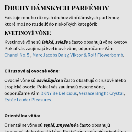
Druhy dámskych parfémov
Existuje mnoho rôznych druhov vôní dámskych parfémov,
ktoré možno rozdeliť do niekoľkých kategórií:
Kvetinové vône:
Kvetinové vône sú
ľahké
,
svieže
a často obsahujú vône kvetov.
Pokiaľ vás zaujímajú kvetinové vône, odporúčame Vám
Chanel No. 5
,
Marc Jacobs Daisy
,
Viktor & Rolf Flowerbomb
.
Citrusové aj ovocné vône:
Ovocné vône sú
osviežujúce
a často obsahujú citrusové alebo
tropické ovocie. Pokiaľ vás zaujímajú ovocné vône,
odporúčame Vám
DKNY Be Delicious
,
Versace Bright Crystal
,
Estée Lauder Pleasures
.
Orientálna vôňa:
Orientálne vône sú
teplé
,
zmyselné
a často obsahujú
korenené alebo drevité tóny. Pokiaľ vás zaujímajú orientálne