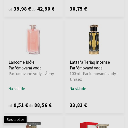
39,98 €
42,90 €
30,75 €
od
do
Lancome Idôle
Lattafa Teriaq Intense
Parfémovaná voda
Parfémovaná voda
Parfumované vody - Ženy
100ml - Parfumované vody -
Unisex
Na sklade
Na sklade
9,51 €
88,56 €
33,83 €
od
do
Bestseller