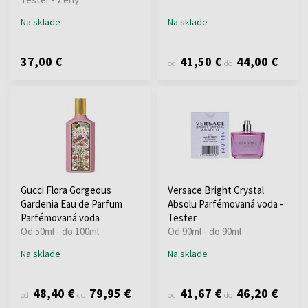
Na sklade
Na sklade
37,00 €
41,50 €
44,00 €
od
do
Gucci Flora Gorgeous
Versace Bright Crystal
Gardenia Eau de Parfum
Absolu Parfémovaná voda -
Parfémovaná voda
Tester
Od 50ml - do 100ml
Od 90ml - do 90ml
Na sklade
Na sklade
48,40 €
79,95 €
41,67 €
46,20 €
od
do
od
do