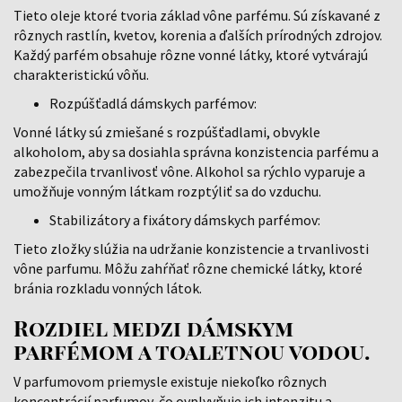
Tieto oleje ktoré tvoria základ vône parfému. Sú získavané z
rôznych rastlín, kvetov, korenia a ďalších prírodných zdrojov.
Každý parfém obsahuje rôzne vonné látky, ktoré vytvárajú
charakteristickú vôňu.
Rozpúšťadlá dámskych parfémov:
Vonné látky sú zmiešané s rozpúšťadlami, obvykle
alkoholom, aby sa dosiahla správna konzistencia parfému a
zabezpečila trvanlivosť vône. Alkohol sa rýchlo vyparuje a
umožňuje vonným látkam rozptýliť sa do vzduchu.
Stabilizátory a fixátory dámskych parfémov:
Tieto zložky slúžia na udržanie konzistencie a trvanlivosti
vône parfumu. Môžu zahŕňať rôzne chemické látky, ktoré
bránia rozkladu vonných látok.
Rozdiel medzi dámskym
parfémom a toaletnou vodou.
V parfumovom priemysle existuje niekoľko rôznych
koncentrácií parfumov, čo ovplyvňuje ich intenzitu a