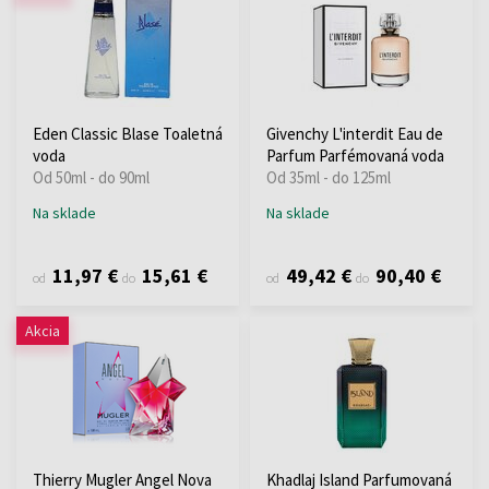
Eden Classic Blase Toaletná
Givenchy L'interdit Eau de
voda
Parfum Parfémovaná voda
Od 50ml - do 90ml
Od 35ml - do 125ml
Na sklade
Na sklade
11,97 €
15,61 €
49,42 €
90,40 €
od
do
od
do
Akcia
Thierry Mugler Angel Nova
Khadlaj Island Parfumovaná