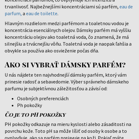
trvanlivosť. Najbežnejšími koncentráciami sú parfém,
eau de
parfum,
a
eau de toilette
.
Hlavným rozdielom medzi parfémom a toaletnou vodou je
koncentrácia esenciálnych olejov. Dámsky parfém má vyššiu
koncentráciu olejov ako toaletná voda, čo znamená, že má
silnejšiu a trvácnejšiu vôňu. Toaletná voda je naopak ľahšia a
obvykle sa používa ako osvieženie počas dňa.
Ako si vybrať dámsky parfém?
U nás nájdete ten najvhodnejší dámsky parfém, ktorý vám
prinesie radosť a sebavedomie. Výber správneho dámskeho
parfumu je subjektívnou záležitosťou a závisí od:
Osobných preferenciách
Ph pokožky
Čo je to pH pokožky
PH pokožky odkazuje na mieru kyslosti alebo zásaditosti na
povrchu kože. Toto pH sa môže líšiť od osoby k osobe a to
ovplyvňuje, ako sa parfém prejavuje na koži. Pokiaľ máte