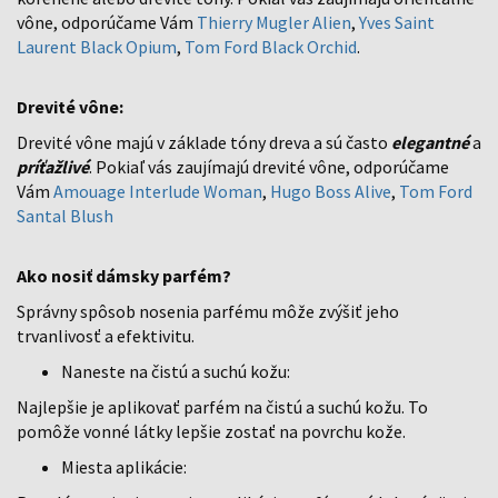
vône, odporúčame Vám
Thierry Mugler Alien
,
Yves Saint
Laurent Black Opium
,
Tom Ford Black Orchid
.
Drevité vône:
Drevité vône majú v základe tóny dreva a sú často
elegantné
a
príťažlivé
. Pokiaľ vás zaujímajú drevité vône, odporúčame
Vám
Amouage Interlude Woman
,
Hugo Boss Alive
,
Tom Ford
Santal Blush
Ako nosiť dámsky parfém?
Správny spôsob nosenia parfému môže zvýšiť jeho
trvanlivosť a efektivitu.
Naneste na čistú a suchú kožu:
Najlepšie je aplikovať parfém na čistú a suchú kožu. To
pomôže vonné látky lepšie zostať na povrchu kože.
Miesta aplikácie: