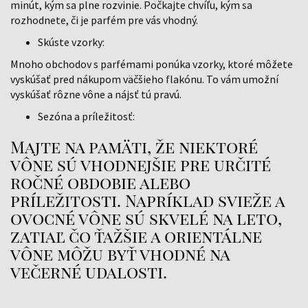
minút, kým sa plne rozvinie. Počkajte chvíľu, kým sa
rozhodnete, či je parfém pre vás vhodný.
Skúste vzorky:
Mnoho obchodov s parfémami ponúka vzorky, ktoré môžete
vyskúšať pred nákupom väčšieho flakónu. To vám umožní
vyskúšať rôzne vône a nájsť tú pravú.
Sezóna a príležitosť:
Majte na pamäti, že niektoré
vône sú vhodnejšie pre určité
ročné obdobie alebo
príležitosti. Napríklad svieže a
ovocné vône sú skvelé na leto,
zatiaľ čo ťažšie a orientálne
vône môžu byť vhodné na
večerné udalosti.