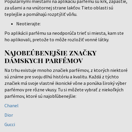
Populárnymi miestami na aplikáciu parfému sú krk, zápästie,
za ušami a na vnútornej strane lakťov. Tieto oblasti sú
teplejšie a pomáhajú rozptýliť vôňu.
Neotierajte:
Po aplikácii parfému sa neodporúča trieť si miesta, kam ste
ho aplikovali, pretože to môže rozložiť vonné látky.
Najobľúbenejšie značky
dámskych parfémov
Na trhu existuje mnoho značiek parfémov, z ktorých niektoré
sú známe pre svoju dlhú históriu a kvalitu. Každá z týchto
značiek má svoje vlastné ikonické vône a ponúka široký výber
parfémov pre rôzne vkusy. Tu si môžete vybrať z niekoľkých
parfémov, ktoré sú najobľúbenejšie:
Chanel
Dior
Gucci