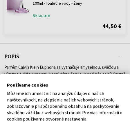
100ml - Toaletné vody - Ženy
Skladom
44,50 €
POPIS
Parfém Calvin Klein Euphoria sa vyznačuje zmyselnou, sviežou a
výraznou vôňou orientu, ktorá Vám učaruje. Ihneď Vás oslní výrazná
vôňa granátového jablka a tomelu, po ktorej sa budete cítiť ľahká a
Používame cookies
svieža. Parfém Calvin Klein Vás dostane do úplnej eufórie, nielen
Môžeme ich umiestniť na analýzu údajov o našich
exotickým ovocím, ale aj zvodnými kvetmi čiernej orchidey a
návštevníkoch, na zlepšenie našich webových stránok,
lotosového kvetu. Výrazná orientálna vôňa prebúdza vášeň,
zobrazovanie prispôsobeného obsahu a na poskytovanie
energiu a dodáva sebaistotu. Sebaistotu podloženú smotanovým
skvelého zážitku z webových stránok. Pre viac informácií o
akordom, jantárom a vôňou mahagónového dreva. Očarujúci a
cookies používame otvorené nastavenia.
nezameniteľný tvar flakónu sa spája s vôňou. Je navrhnutý podľa
kvetu orchidey v rozkvete. Vôňa Calvin Klein je vhodná pre