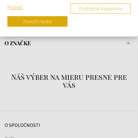
Poprieť
každodenné použitie, ale aj pre slávnostné príležitosti.
Podrobné nastavenia
Povoliť všetko
DETAILY
O ZNAČKE
Náš výber na mieru presne pre
vás
O SPOLOČNOSTI