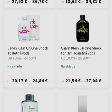
27,53 €
36,78 €
13,65 €
34,81 €
od
do
od
do
Calvin Klein CK One Shock
Calvin Klein CK One Shock
Toaletná voda
for Him Toaletná voda
Od 100ml - do 50ml
Od 100ml - do 200ml
Na sklade
Na sklade
20,17 €
24,84 €
21,54 €
27,04 €
od
do
od
do