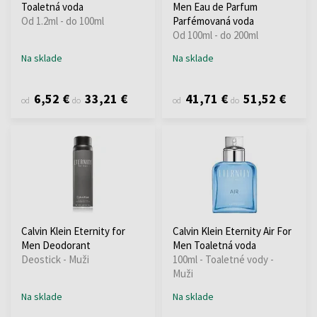
Toaletná voda
Men Eau de Parfum
Od 1.2ml - do 100ml
Parfémovaná voda
Od 100ml - do 200ml
Na sklade
Na sklade
6,52 €
33,21 €
41,71 €
51,52 €
od
do
od
do
Calvin Klein Eternity for
Calvin Klein Eternity Air For
Men Deodorant
Men Toaletná voda
Deostick - Muži
100ml - Toaletné vody -
Muži
Na sklade
Na sklade