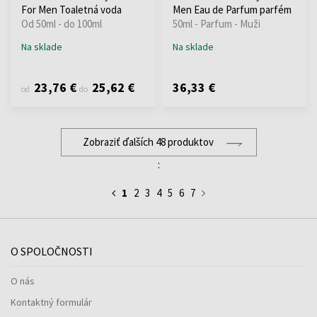
For Men Toaletná voda
Men Eau de Parfum parfém
Od 50ml - do 100ml
50ml - Parfum - Muži
Na sklade
Na sklade
23,76 €
25,62 €
36,33 €
od
do
Zobraziť ďalších 48 produktov
:
1
2
3
4
5
6
7
O SPOLOČNOSTI
O nás
Kontaktný formulár