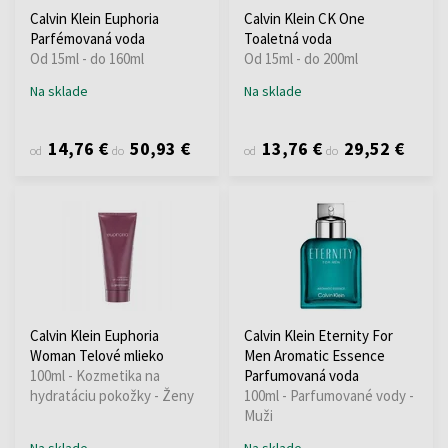
Calvin Klein Euphoria
Calvin Klein CK One
Parfémovaná voda
Toaletná voda
Od 15ml - do 160ml
Od 15ml - do 200ml
Na sklade
Na sklade
14,76 €
50,93 €
13,76 €
29,52 €
od
do
od
do
Calvin Klein Euphoria
Calvin Klein Eternity For
Woman Telové mlieko
Men Aromatic Essence
100ml - Kozmetika na
Parfumovaná voda
hydratáciu pokožky - Ženy
100ml - Parfumované vody -
Muži
Na sklade
Na sklade