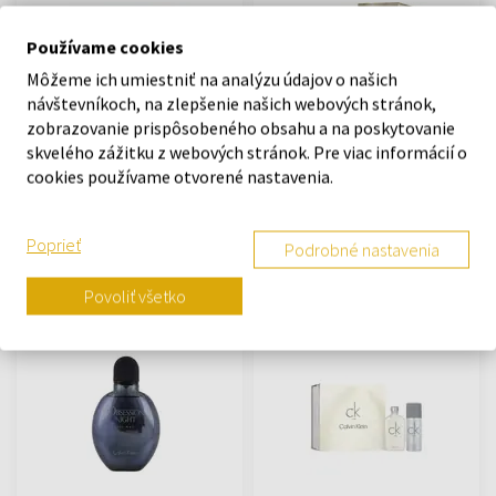
Používame cookies
Môžeme ich umiestniť na analýzu údajov o našich
návštevníkoch, na zlepšenie našich webových stránok,
zobrazovanie prispôsobeného obsahu a na poskytovanie
Calvin Klein Euphoria Men
Calvin Klein In2U Women
skvelého zážitku z webových stránok. Pre viac informácií o
Toaletná voda
Toaletná voda
cookies používame otvorené nastavenia.
Od 20ml - do 100ml
Od 50ml - do 150ml
Na sklade
Na sklade
Poprieť
Podrobné nastavenia
13,53 €
34,44 €
17,63 €
25,20 €
Povoliť všetko
od
do
od
do