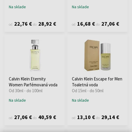
Na sklade
Na sklade
22,76 €
28,92 €
16,68 €
27,06 €
od
do
od
do
Calvin Klein Eternity
Calvin Klein Escape for Men
Women Parfémovaná voda
Toaletná voda
Od 30ml - do 100ml
Od 15ml - do 50ml
Na sklade
Na sklade
27,06 €
40,59 €
13,10 €
29,14 €
od
do
od
do