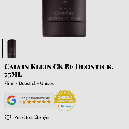
Calvin Klein CK Be Deostick,
75ml
75ml - Deostick - Unisex
Google hodnotenie
4.8
Pridať k obľúbeným