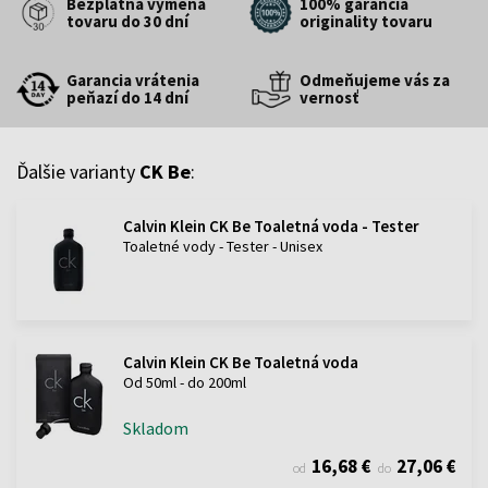
Bezplatná výmena
100% garancia
tovaru do 30 dní
originality tovaru
Garancia vrátenia
Odmeňujeme vás za
peňazí do 14 dní
vernosť
Ďalšie varianty
CK Be
:
Calvin Klein CK Be Toaletná voda - Tester
Toaletné vody - Tester - Unisex
Calvin Klein CK Be Toaletná voda
Od 50ml - do 200ml
Skladom
16,68 €
27,06 €
od
do