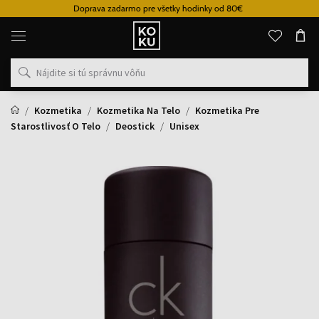
Doprava zadarmo pre všetky hodinky od 80€
Originálne
parfémy
a
hodinky
na
jednom
mieste
Kozmetika
Kozmetika Na Telo
Kozmetika Pre
Starostlivosť O Telo
Deostick
Unisex