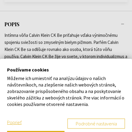
POPIS
Intímna vôňa Calvin Klein CK Be priťahuje vďaka výnimočnému
spojeniu sviežosti so zmyselným bielym pižmom. Parfém Calvin
Klein CK Be sa odlišuje rovnako ako osoba, ktorá túto vôňu
používa. Calvin Klein CK Be žije vo svete, v ktorom individualizmus a
sloboda výrazu majú význam. Vôňa Calvin Klein CK Be je rovnako
Používame cookies
výzvou k riskovaniu, k objavovaniu nových vecí a nových zážitkov.
Calvin Klein CK Be sa vzďaľuje od hlavného smeru, aby našla
Môžeme ich umiestniť na analýzu údajov o našich
návštevníkoch, na zlepšenie našich webových stránok,
vlastné zásady. Povzbudzuje nás k slobodnému mysleniu a
zobrazovanie prispôsobeného obsahu a na poskytovanie
slobodnému vyjadreniu, k tomu, aby sme si užívali život a nebáli sa
skvelého zážitku z webových stránok. Pre viac informácií o
byť nepredvídateľnými. Táto vôňa nás osmeľuje k tomu, aby sme
cookies používame otvorené nastavenia.
zavreli oči, otvorili dušu a začali snívať.
Poprieť
Podrobné nastavenia
DETAILY