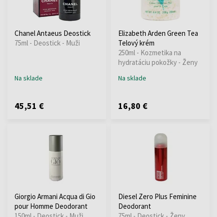
Chanel Antaeus Deostick
Elizabeth Arden Green Tea
75ml - Deostick - Muži
Telový krém
250ml - Kozmetika na
hydratáciu pokožky - Ženy
Na sklade
Na sklade
45,51 €
16,80 €
Giorgio Armani Acqua di Gio
Diesel Zero Plus Feminine
pour Homme Deodorant
Deodorant
150ml - Deostick - Muži
75ml - Deostick - Ženy