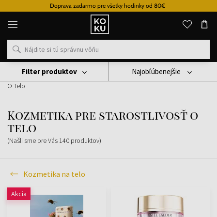
Doprava zadarmo pre všetky hodinky od 80€
Originálne
parfémy
a
hodinky
na
jednom
mieste
Filter produktov
Najobľúbenejšie
Kozmetika
Kozmetika Na Telo
Kozmetika Pre Starostlivosť
O Telo
Kozmetika pre starostlivosť o
telo
(Našli sme pre Vás
140
produktov
)
Kozmetika na telo
Akcia