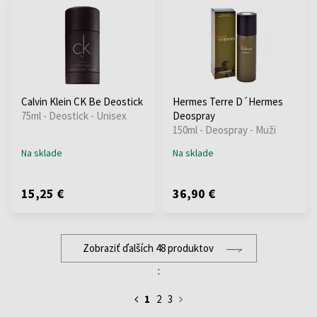
Calvin Klein CK Be Deostick
Hermes Terre D´Hermes
75ml - Deostick - Unisex
Deospray
150ml - Deospray - Muži
Na sklade
Na sklade
15,25 €
36,90 €
Zobraziť ďalších 48 produktov
:
1
2
3