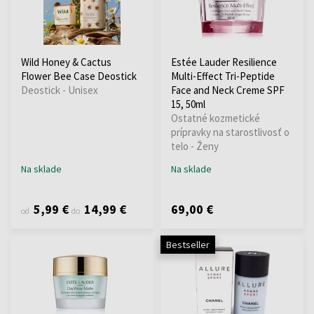
Wild Honey & Cactus
Estée Lauder Resilience
Flower Bee Case Deostick
Multi-Effect Tri-Peptide
Deostick - Unisex
Face and Neck Creme SPF
15, 50ml
Ostatné kozmetické
prípravky na starostlivosť o
telo - Ženy
Na sklade
Na sklade
5,99 €
14,99 €
69,00 €
od
do
Bestseller