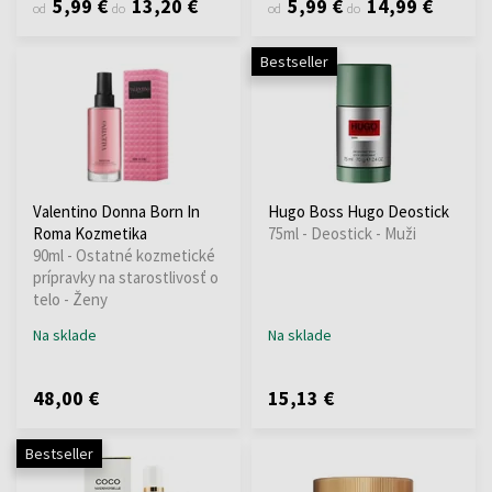
5,99 €
13,20 €
5,99 €
14,99 €
od
do
od
do
Bestseller
Valentino Donna Born In
Hugo Boss Hugo Deostick
Roma Kozmetika
75ml - Deostick - Muži
90ml - Ostatné kozmetické
prípravky na starostlivosť o
telo - Ženy
Na sklade
Na sklade
48,00 €
15,13 €
Bestseller