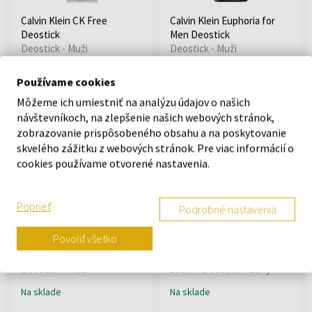
Calvin Klein CK Free
Calvin Klein Euphoria for
Deostick
Men Deostick
Deostick - Muži
Deostick - Muži
Na sklade
Na sklade
Používame cookies
Môžeme ich umiestniť na analýzu údajov o našich
12,78 €
13,64 €
návštevníkoch, na zlepšenie našich webových stránok,
zobrazovanie prispôsobeného obsahu a na poskytovanie
skvelého zážitku z webových stránok. Pre viac informácií o
cookies používame otvorené nastavenia.
Poprieť
Podrobné nastavenia
Povoliť všetko
Calvin Klein Eternity for
Estee Lauder Pleasures
Men Deostick
Deodorant
Deostick - Muži
100ml - Deostick - Ženy
Na sklade
Na sklade