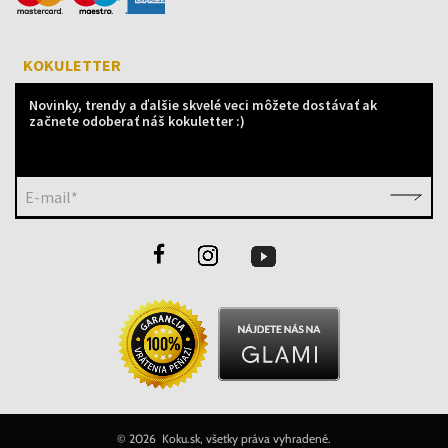
KOKULETTER
Novinky, trendy a ďalšie skvelé veci môžete dostávať ak
začnete odoberať náš kokuletter :)
E-mail*
©
2026 Koku.sk, všetky práva vyhradené.