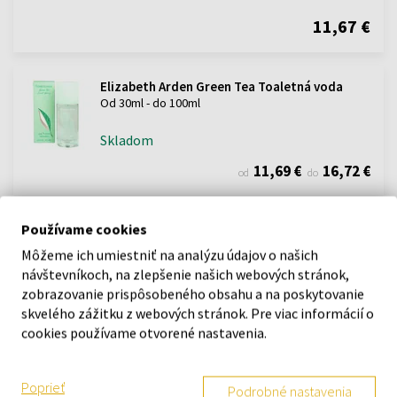
11,67 €
Elizabeth Arden Green Tea Toaletná voda
Od 30ml - do 100ml
Skladom
11,69 €
16,72 €
od
do
Používame cookies
Môžeme ich umiestniť na analýzu údajov o našich
POPIS
návštevníkoch, na zlepšenie našich webových stránok,
zobrazovanie prispôsobeného obsahu a na poskytovanie
Osviežujúca a povzbudzujúca vôňa s akordmi zeleného čaju. Green
skvelého zážitku z webových stránok. Pre viac informácií o
Tea (zelený čaj) dodáva energiu a povznáša telo, podráždi Vaše
cookies používame otvorené nastavenia.
zmysly, pozdvihne náladu, okolie okamžite zaznamená Vašu novú
evokujúcu vôňu.
Poprieť
Podrobné nastavenia