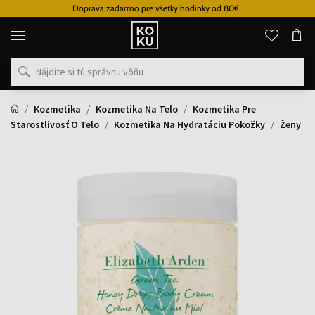
Doprava zadarmo pre všetky hodinky od 80€
Originálne
parfémy
a
hodinky
na
jednom
mieste
Kozmetika
Kozmetika Na Telo
Kozmetika Pre
Starostlivosť O Telo
Kozmetika Na Hydratáciu Pokožky
Ženy