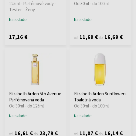
125ml - Parfémové vody -
Od 30ml - do 100ml
Tester - Ženy
Na sklade
Na sklade
17,16 €
11,69 €
16,69 €
od
do
Elizabeth Arden 5th Avenue
Elizabeth Arden Sunflowers
Parfémovaná voda
Toaletná voda
Od 30ml - do 125ml
Od 30ml - do 100ml
Na sklade
Na sklade
16,61 €
23,79 €
11,07 €
16,14 €
od
do
od
do