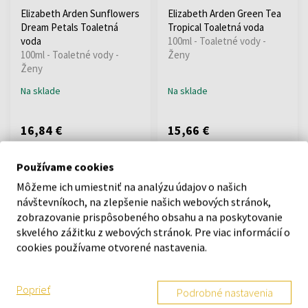
Elizabeth Arden Sunflowers
Elizabeth Arden Green Tea
Dream Petals Toaletná
Tropical Toaletná voda
voda
100ml - Toaletné vody -
100ml - Toaletné vody -
Ženy
Ženy
Na sklade
Na sklade
16,84 €
15,66 €
Používame cookies
Môžeme ich umiestniť na analýzu údajov o našich
návštevníkoch, na zlepšenie našich webových stránok,
zobrazovanie prispôsobeného obsahu a na poskytovanie
skvelého zážitku z webových stránok. Pre viac informácií o
cookies používame otvorené nastavenia.
Elizabeth Arden Green Tea
Elizabeth Arden 5th Avenue
Nectarine Blossom
NYC Parfémovaná voda
Toaletná voda - Tester
75ml - Parfumované vody -
Poprieť
Podrobné nastavenia
100ml - Toaletné vody -
Ženy