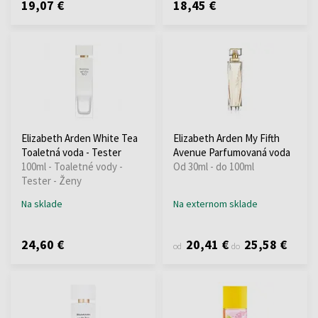
19,07 €
18,45 €
Elizabeth Arden White Tea
Elizabeth Arden My Fifth
Toaletná voda - Tester
Avenue Parfumovaná voda
100ml - Toaletné vody -
Od 30ml - do 100ml
Tester - Ženy
Na sklade
Na externom sklade
24,60 €
20,41 €
25,58 €
od
do