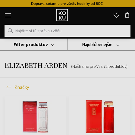
Doprava zadarmo pre všetky hodinky od 80€
Originálne
parfémy
a
hodinky
na
jednom
mieste
Filter produktov
Najobľúbenejšie
Značky
Elizabeth Arden
Elizabeth Arden
(Našli sme pre Vás
72
produktov
)
Značky