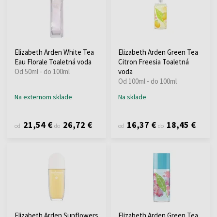
Elizabeth Arden White Tea
Elizabeth Arden Green Tea
Eau Florale Toaletná voda
Citron Freesia Toaletná
Od 50ml - do 100ml
voda
Od 100ml - do 100ml
Na externom sklade
Na sklade
21,54 €
26,72 €
16,37 €
18,45 €
od
do
od
do
Elizabeth Arden Sunflowers
Elizabeth Arden Green Tea