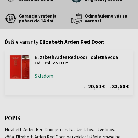
Garancia vrátenia
Odmeňujeme vás za
peňazí do 14 dní
vernosť
Ďalšie varianty
Elizabeth Arden Red Door
:
Elizabeth Arden Red Door Toaletná voda
Od 30ml - do 100ml
Skladom
20,60 €
33,60 €
od
do
POPIS
Elizabeth Arden Red Door je čerstvá, krištáľová, kvetinová
vôňa. Elizabeth Arden Red Door, netypicky ťažšej a zmyselne