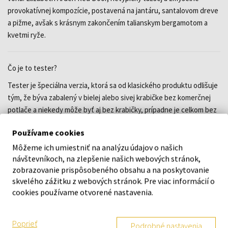
provokatívnej kompozície, postavená na jantáru, santalovom dreve
a pižme, avšak s krásnym zakončením talianskym bergamotom a
kvetmi ryže.
Čo je to tester?
Tester je špeciálna verzia, ktorá sa od klasického produktu odlišuje
tým, že býva zabalený v bielej alebo sivej krabičke bez komerčnej
potlače a niekedy môže byť aj bez krabičky, prípadne je celkom bez
obalu. Tester nemáva ozdobný ochranný vrchnáčik produktu
Používame cookies
alebo len lacnejšiu papierovú verziu vrchnáčika a vďaka tomu je ich
cena výhodnejšia. Obsah je pochopiteľne úplne totožný s bežným
Môžeme ich umiestniť na analýzu údajov o našich
návštevníkoch, na zlepšenie našich webových stránok,
komerčným obchodným balením. Ak kupujete tovar pre seba a
zobrazovanie prispôsobeného obsahu a na poskytovanie
krabičku po otvorení vyhodíte, odporúčame kúpiť práve tester. V
skvelého zážitku z webových stránok. Pre viac informácií o
prípade, že kupujete produkt ako darček, odporúčame kúpiť ho v
cookies používame otvorené nastavenia.
štandardnom balení, tj. v peknej, ozdobnej, komerčnej krabičke.
Zloženie vône je úplne rovnaké.
Poprieť
Podrobné nastavenia