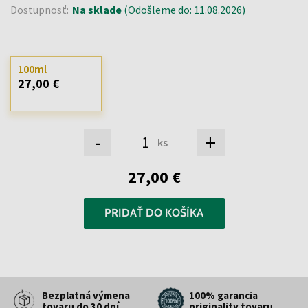
Dostupnosť:
Na sklade
(Odošleme do: 11.08.2026)
100ml
27,00 €
-
+
ks
27,00 €
PRIDAŤ DO KOŠÍKA
Bezplatná výmena
100% garancia
tovaru do 30 dní
originality tovaru