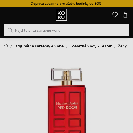
Doprava zadarmo pre všetky hodinky od 80€
Originálne
parfémy
a
hodinky
na
jednom
mieste
Originálne Parfémy A Vône
Toaletné Vody - Tester
Ženy