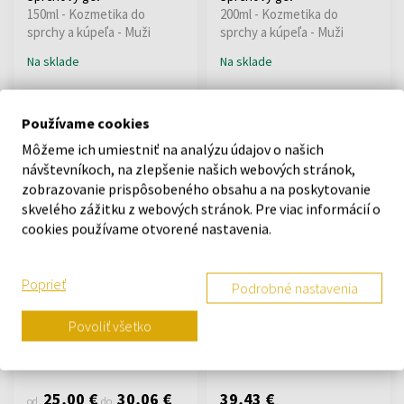
150ml - Kozmetika do
200ml - Kozmetika do
sprchy a kúpeľa - Muži
sprchy a kúpeľa - Muži
Na sklade
Na sklade
23,37 €
41,82 €
Používame cookies
Môžeme ich umiestniť na analýzu údajov o našich
Akcia
návštevníkoch, na zlepšenie našich webových stránok,
zobrazovanie prispôsobeného obsahu a na poskytovanie
skvelého zážitku z webových stránok. Pre viac informácií o
cookies používame otvorené nastavenia.
Nina Ricci L'Air du Temps
Chloe Chloé Sprchový gel
Poprieť
Podrobné nastavenia
Sprchový gel
200ml - Kozmetika do
Od 200ml - do 200ml
sprchy a kúpeľa - Ženy
Povoliť všetko
Na sklade
Odošleme do 13.08.
25,00 €
30,06 €
39,43 €
od
do