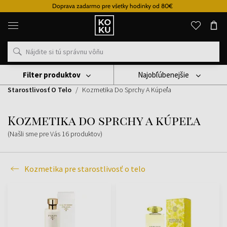
Doprava zadarmo pre všetky hodinky od 80€
Originálne
parfémy
a
hodinky
na
jednom
mieste
Filter produktov
Najobľúbenejšie
Kozmetika
Kozmetika Na Telo
Kozmetika Pre
Starostlivosť O Telo
Kozmetika Do Sprchy A Kúpeľa
Kozmetika do sprchy a kúpeľa
(Našli sme pre Vás
16
produktov
)
Kozmetika pre starostlivosť o telo