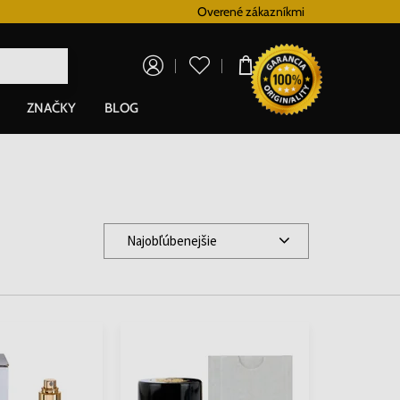
Vernostný systém
Overené zákazníkmi
Doprava zadarm
0,00 €
ZNAČKY
BLOG
Najobľúbenejšie