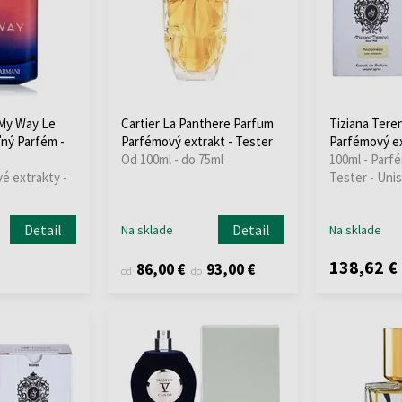
 My Way Le
Cartier La Panthere Parfum
Tiziana Tere
ľný Parfém -
Parfémový extrakt - Tester
Parfémový ex
Od 100ml - do 75ml
100ml - Parf
é extrakty -
Tester - Uni
Detail
Detail
Na sklade
Na sklade
138,62 €
86,00 €
93,00 €
od
do