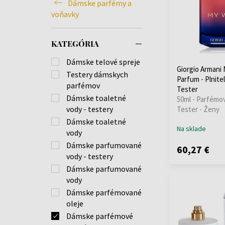
Dámske parfémy a
voňavky
KATEGÓRIA
Dámske telové spreje
Giorgio Armani
Testery dámskych
Parfum - Plnite
parfémov
Tester
Dámske toaletné
50ml - Parfémov
vody - testery
Tester - Ženy
Dámske toaletné
Na sklade
vody
Dámske parfumované
60,27 €
vody - testery
Dámske parfumované
vody
Dámske parfémované
oleje
Dámske parfémové