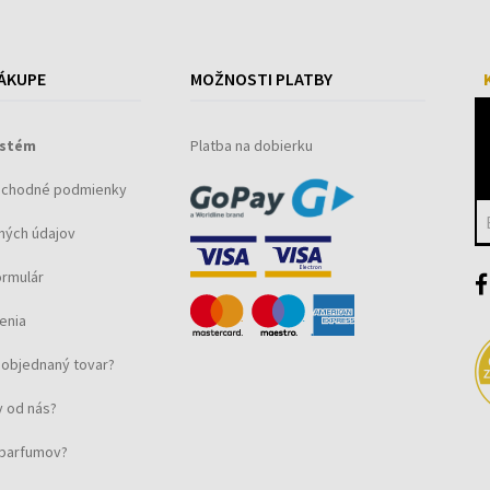
ÁKUPE
MOŽNOSTI PLATBY
ystém
Platba na dobierku
bchodné podmienky
ných údajov
ormulár
enia
objednaný tovar?
 od nás?
u parfumov?