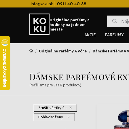
 hodinky od 80€
info@koku.sk
0911 40 40 88
Vernostný systém
Originálne parfémy a
hodinky na jednom
mieste
AKCIE
PARFUMY
Originálne Parfémy A Vône
Dámske Parfémy A 
Dámske parfémové ex
(Našli sme pre Vás
8
produktov
)
Zrušiť všetky filtre
Pohlavie:
ženy