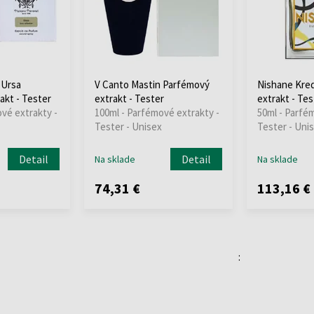
 Ursa
V Canto Mastin Parfémový
Nishane Kre
akt - Tester
extrakt - Tester
extrakt - Tes
vé extrakty -
100ml - Parfémové extrakty -
50ml - Parfé
Tester - Unisex
Tester - Uni
Detail
Detail
Na sklade
Na sklade
74,31 €
113,16 €
: