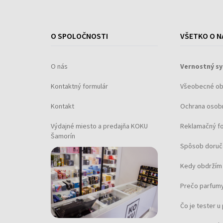
O SPOLOČNOSTI
VŠETKO O N
O nás
Vernostný s
Kontaktný formulár
Všeobecné o
Kontakt
Ochrana osob
Výdajné miesto a predajňa KOKU
Reklamačný f
Šamorín
Spôsob doruč
Kedy obdržím 
Prečo parfumy
Čo je tester 