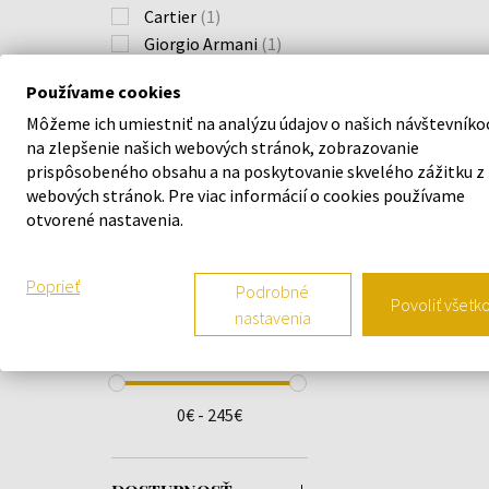
Cartier
(1)
Giorgio Armani
(1)
Nishane
(1)
Používame cookies
Tiziana Terenzi
(4)
Môžeme ich umiestniť na analýzu údajov o našich návštevníko
V Canto
(1)
na zlepšenie našich webových stránok, zobrazovanie
prispôsobeného obsahu a na poskytovanie skvelého zážitku z
webových stránok. Pre viac informácií o cookies používame
DRUH VÔNE
otvorené nastavenia.
Poprieť
Podrobné
Povoliť všetk
nastavenia
CENA
0€ - 245€