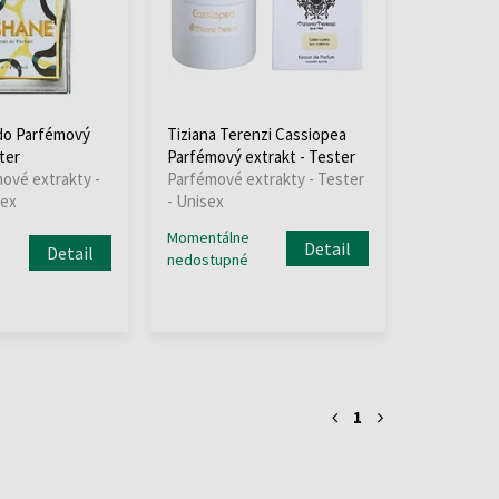
do Parfémový
Tiziana Terenzi Cassiopea
ter
Parfémový extrakt - Tester
mové extrakty -
Parfémové extrakty - Tester
sex
- Unisex
Momentálne
Detail
Detail
nedostupné
1