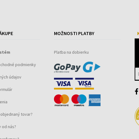
ÁKUPE
MOŽNOSTI PLATBY
ystém
Platba na dobierku
bchodné podmienky
ných údajov
ormulár
enia
objednaný tovar?
 od nás?