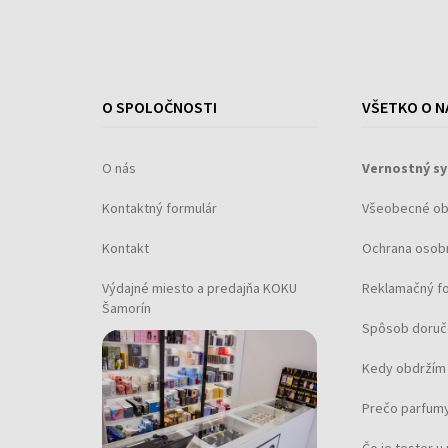
O SPOLOČNOSTI
VŠETKO O N
O nás
Vernostný s
Kontaktný formulár
Všeobecné o
Kontakt
Ochrana osob
Výdajné miesto a predajňa KOKU
Reklamačný f
Šamorín
Spôsob doruč
Kedy obdržím 
Prečo parfumy