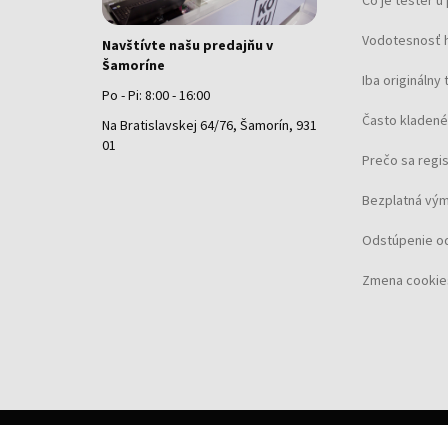
Čo je tester 
Vodotesnosť 
Navštívte našu predajňu v
Šamoríne
Iba originálny 
Po - Pi: 8:00 - 16:00
Často kladené
Na Bratislavskej 64/76, Šamorín, 931
01
Prečo sa regi
Bezplatná vým
Odstúpenie o
Zmena cookie
©
2026 Koku.sk, všetky práva vyhradené.