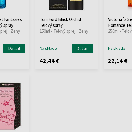
et Fantasies
Tom Ford Black Orchid
Victoria´s S
vý spray
Telový spray
Romance Tel
sprej - Ženy
150ml - Telový sprej - Ženy
250ml - Telov
Detail
Detail
Na sklade
Na sklade
42,44 €
22,14 €