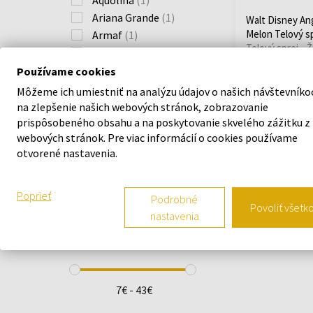
Aquolina
(1)
Ariana Grande
(1)
Walt Disney An
Melon Telový s
Armaf
(1)
Telový sprej - 
Guess
(1)
Tom Ford
(1)
Používame cookies
Momentálne
nedostupné
Victoria´s Secret
(3)
Môžeme ich umiestniť na analýzu údajov o našich návštevníko
Walt Disney
(1)
na zlepšenie našich webových stránok, zobrazovanie
7,26 €
prispôsobeného obsahu a na poskytovanie skvelého zážitku z
webových stránok. Pre viac informácií o cookies používame
otvorené nastavenia.
DRUH VÔNE
Poprieť
Podrobné
Povoliť všetk
nastavenia
CENA
7€ - 43€