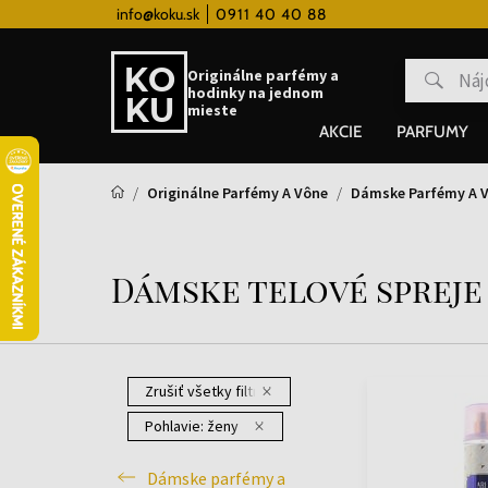
 hodinky od 80€
info@koku.sk
0911 40 40 88
Vernostný systém
Originálne parfémy a
hodinky na jednom
mieste
AKCIE
PARFUMY
Originálne Parfémy A Vône
Dámske Parfémy A 
Dámske telové spreje
Zrušiť všetky filtre
Pohlavie:
ženy
Dámske parfémy a