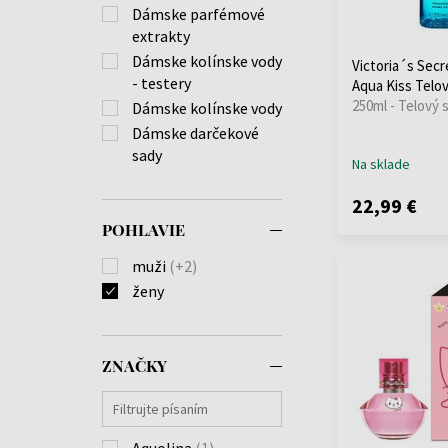
Dámske parfémové
extrakty
Dámske kolínske vody
Victoria´s Secr
- testery
Aqua Kiss Telo
250ml - Telový 
Dámske kolínske vody
Dámske darčekové
sady
Na sklade
22,99 €
POHLAVIE
muži
(+2)
ženy
ZNAČKY