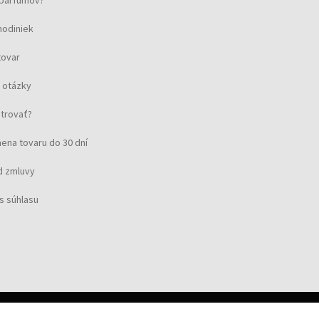
u parfumov?
hodiniek
tovar
 otázky
strovať?
ena tovaru do 30 dní
d zmluvy
s súhlasu