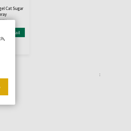
gel Cat Sugar
pray
Ženy
Detail
ch,
:
o