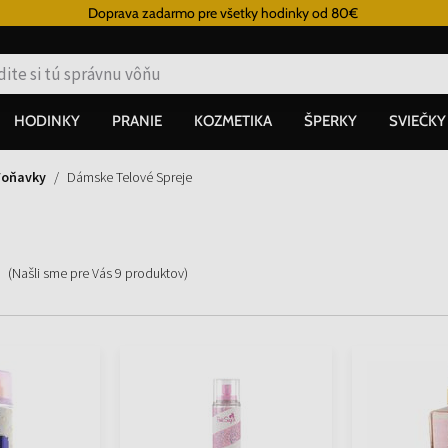
Doprava zadarmo pre všetky hodinky od 80€
HODINKY
PRANIE
KOZMETIKA
ŠPERKY
SVIEČKY
Voňavky
Dámske Telové Spreje
(Našli sme pre Vás
9
produktov
)