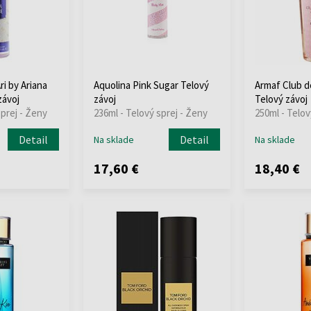
ri by Ariana
Aquolina Pink Sugar Telový
Armaf Club 
závoj
závoj
Telový závoj
sprej - Ženy
236ml - Telový sprej - Ženy
250ml - Telov
Detail
Detail
Na sklade
Na sklade
17,60 €
18,40 €