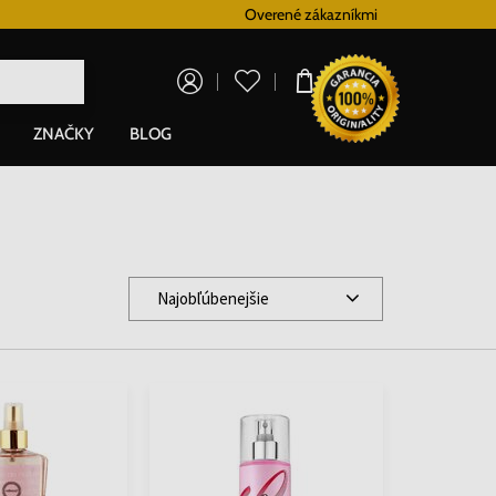
Vernostný systém
Overené zákazníkmi
Doprava zadarm
0,00 €
ZNAČKY
BLOG
Najobľúbenejšie