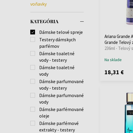
voňavky
KATEGÓRIA
Dámske telové spreje
Ariana Grande A
Testery dámskych
Grande Telový 
parfémov
236ml - Telový 
Dámske toaletné
Na sklade
vody - testery
Dámske toaletné
18,31 €
vody
Dámske parfumované
vody - testery
Dámske parfumované
vody
Dámske parfémované
oleje
Dámske parfémové
extrakty - testery