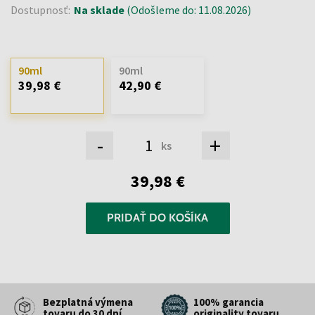
Dostupnosť:
Na sklade
(Odošleme do: 11.08.2026)
90ml
90ml
39,98 €
42,90 €
-
+
ks
39,98 €
PRIDAŤ DO KOŠÍKA
Bezplatná výmena
100% garancia
tovaru do 30 dní
originality tovaru