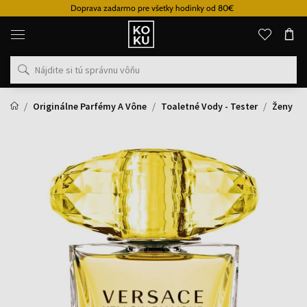
Doprava zadarmo pre všetky hodinky od 80€
Originálne
parfémy
a
hodinky
na
jednom
mieste
Originálne Parfémy A Vône
Toaletné Vody - Tester
Ženy