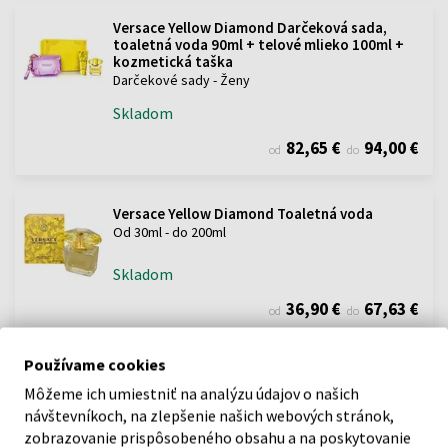
Versace Yellow Diamond Darčeková sada,
toaletná voda 90ml + telové mlieko 100ml +
kozmetická taška
Darčekové sady - Ženy
Skladom
82,65 €
94,00 €
od
do
Versace Yellow Diamond Toaletná voda
Od 30ml - do 200ml
Skladom
36,90 €
67,63 €
od
do
Používame cookies
Môžeme ich umiestniť na analýzu údajov o našich
POPIS
návštevníkoch, na zlepšenie našich webových stránok,
zobrazovanie prispôsobeného obsahu a na poskytovanie