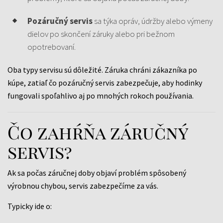
Pozáručný servis
sa týka opráv, údržby alebo výmeny
dielov po skončení záruky alebo pri bežnom
opotrebovaní.
Oba typy servisu sú dôležité. Záruka chráni zákazníka po
kúpe, zatiaľ čo pozáručný servis zabezpečuje, aby hodinky
fungovali spoľahlivo aj po mnohých rokoch používania.
Čo zahŕňa záručný
servis?
Ak sa počas záručnej doby objaví problém spôsobený
výrobnou chybou, servis zabezpečíme za vás.
Typicky ide o: