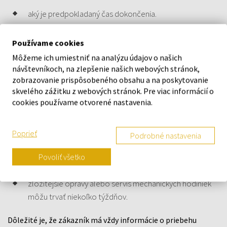
aký je predpokladaný čas dokončenia.
Používame cookies
Ako dlho trvá servis
Môžeme ich umiestniť na analýzu údajov o našich
hodiniek?
návštevníkoch, na zlepšenie našich webových stránok,
zobrazovanie prispôsobeného obsahu a na poskytovanie
skvelého zážitku z webových stránok. Pre viac informácií o
Dĺžka servisu závisí od typu opravy a dostupnosti náhradných
cookies používame otvorené nastavenia.
dielov.
Orientačne:
Poprieť
Podrobné nastavenia
jednoduché úkony (napríklad výmena batérie) môžu byť
Povoliť všetko
hotové v priebehu niekoľkých dní,
zložitejšie opravy alebo servis mechanických hodiniek
môžu trvať niekoľko týždňov.
Dôležité je, že zákazník má vždy informácie o priebehu