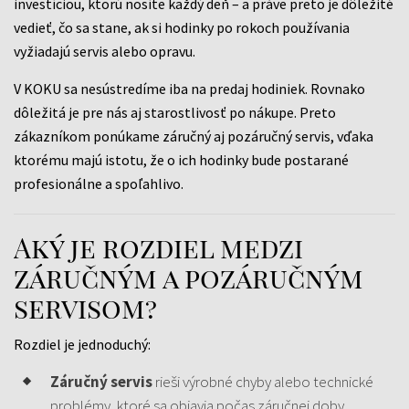
investíciou, ktorú nosíte každý deň – a práve preto je dôležité
vedieť, čo sa stane, ak si hodinky po rokoch používania
vyžiadajú servis alebo opravu.
V KOKU sa nesústredíme iba na predaj hodiniek. Rovnako
dôležitá je pre nás aj starostlivosť po nákupe. Preto
zákazníkom ponúkame záručný aj pozáručný servis, vďaka
ktorému majú istotu, že o ich hodinky bude postarané
profesionálne a spoľahlivo.
Aký je rozdiel medzi
záručným a pozáručným
servisom?
Rozdiel je jednoduchý:
Záručný servis
rieši výrobné chyby alebo technické
problémy, ktoré sa objavia počas záručnej doby.