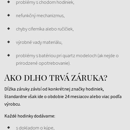
problémy s chodom hodiniek,
nefunkčný mechanizmus,
chyby ciferníka alebo ručičiek,
výrobné vady materiálu,
problémy s batériou pri quartz modeloch (ak nejde o
prirodzené opotrebovanie).
Ako dlho trvá záruka?
Dĺžka záruky závisí od konkrétnej značky hodiniek,
štandardne však ide o obdobie 24 mesiacov alebo viac podľa
výrobcu.
Každé hodinky dodávame:
s dokladom o kúpe,