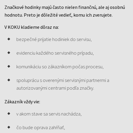
Značkové hodinky majú často nielen finančnú, ale aj osobnú
hodnotu. Preto je dôležité vedieť, komu ich zverujete.
V KOKU kladieme dôraz na:
bezpečné prijatie hodiniek do servisu,
evidenciu každého servisného prípadu,
komunikáciu so zákazníkom počas procesu,
spoluprácu s overenými servisnými partnermi a
autorizovanými centrami podľa značky.
Zákazník vždy vie:
v akom stave sa servis nachádza,
čo bude oprava zahŕňať,