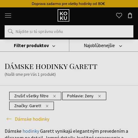
Doprava zadarmo pre všetky hodinky od 80€
Originálne
parfémy
a
hodinky
na
jednom
mieste
Filter produktov
Najobľúbenejšie
Hodinky
Dámske Hodinky
Dámske Hodinky Garett
Dámske hodinky Garett
(Našli sme pre Vás
1
produkt
)
Zrušiť všetky filtre
Pohlavie:
ženy
Značky:
Garett
Dámske hodinky
Dámske
hodinky
Garett vynikajú elegantným prevedením a
dôrazom na detail. Jemné detaily, kvalitné spracovanie a