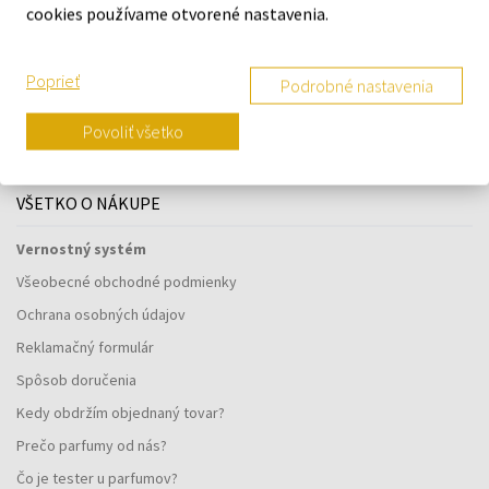
cookies používame otvorené nastavenia.
Navštívte našu predajňu v Šamoríne
Poprieť
Podrobné nastavenia
Po - Pi: 8:00 - 16:00
Povoliť všetko
Na Bratislavskej 64/76, Šamorín, 931 01
VŠETKO O NÁKUPE
Vernostný systém
Všeobecné obchodné podmienky
Ochrana osobných údajov
Reklamačný formulár
Spôsob doručenia
Kedy obdržím objednaný tovar?
Prečo parfumy od nás?
Čo je tester u parfumov?