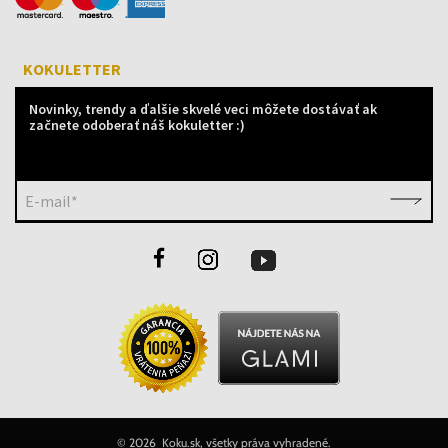
KOKULETTER
Novinky, trendy a ďalšie skvelé veci môžete dostávať ak
začnete odoberať náš kokuletter :)
E-mail*
©
2026 Koku.sk, všetky práva vyhradené.