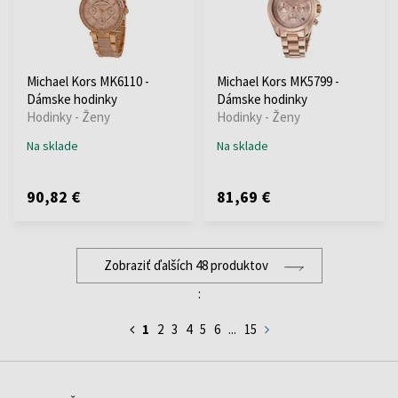
Michael Kors MK6110 -
Michael Kors MK5799 -
Dámske hodinky
Dámske hodinky
Hodinky - Ženy
Hodinky - Ženy
Na sklade
Na sklade
90,82 €
81,69 €
Zobraziť ďalších 48 produktov
:
1
2
3
4
5
6
...
15