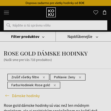
Doprava zadarmo pre všetky hodinky od 80€
Originálne
parfémy
a
hodinky
na
jednom
mieste
Filter produktov
Najobľúbenejšie
Hodinky
Dámske Hodinky
Rose Gold Dámske Hodinky
Rose gold dámske hodinky
(Našli sme pre Vás
718
produktov
)
Zrušiť všetky filtre
Pohlavie:
ženy
Farba Hodiniek:
Rose gold
Dámske hodinky
Rose gold dámske hodinky sú viac než len módnym
doplnkom, ale aj praktickým spoločníkom na každý deň.