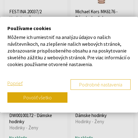
FESTINA 20037/2
Michael Kors MK6176 -
Hodinky - Ženy
Dámske hodinky
Hodinky - Ženy
Používame cookies
Na sklade
Na sklade
Môžeme ich umiestniť na analýzu údajov o našich
návštevníkoch, na zlepšenie našich webových stránok,
129,00 €
zobrazovanie prispôsobeného obsahu a na poskytovanie
99,00 €
265,00 €
skvelého zážitku z webových stránok. Pre viac informácií o
cookies používame otvorené nastavenia.
Akcia
Doprava zadarmo
Poprieť
Podrobné nastavenia
Povoliť všetko
Daniel Wellington
Michael Kors MK3726 -
DW00100172 - Dámske
Dámske hodinky
hodinky
Hodinky - Ženy
Hodinky - Ženy
Na sklade
Na sklade