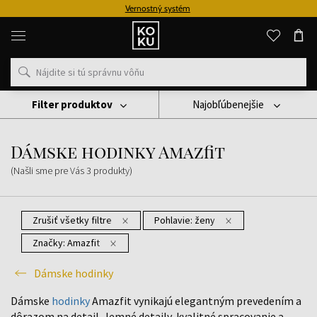
Vernostný systém
Originálne
parfémy
a
hodinky
na
jednom
mieste
Filter produktov
Najobľúbenejšie
Hodinky
Dámske Hodinky
Dámske Hodinky Amazfit
Dámske hodinky Amazfit
(Našli sme pre Vás
3
produkty
)
Zrušiť všetky filtre
Pohlavie:
ženy
Značky:
Amazfit
Dámske hodinky
Dámske
hodinky
Amazfit vynikajú elegantným prevedením a
dôrazom na detail. Jemné detaily, kvalitné spracovanie a