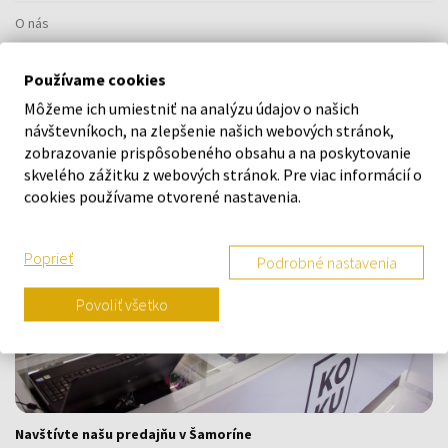
O nás
Kontaktný formulár
Používame cookies
Kontakt
Môžeme ich umiestniť na analýzu údajov o našich
Výdajné miesto a predajňa KOKU Šamorín
návštevníkoch, na zlepšenie našich webových stránok,
zobrazovanie prispôsobeného obsahu a na poskytovanie
skvelého zážitku z webových stránok. Pre viac informácií o
cookies používame otvorené nastavenia.
Poprieť
Podrobné nastavenia
Povoliť všetko
Navštívte našu predajňu v Šamoríne