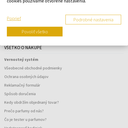
cookies používame otvorené nastavenia.
Navštívte našu predajňu v Šamoríne
Poprieť
Podrobné nastavenia
Po - Pi: 8:00 - 16:00
Na Bratislavskej 64/76, Šamorín, 931 01
Povoliť všetko
VŠETKO O NÁKUPE
Vernostný systém
Všeobecné obchodné podmienky
Ochrana osobných údajov
Reklamačný formulár
Spôsob doručenia
Kedy obdržím objednaný tovar?
Prečo parfumy od nás?
Čo je tester u parfumov?
Vodotesnosť hodiniek