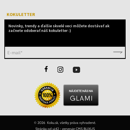
KOKULETTER
Novinky, trendy a ďalšie skvelé veci môžete dostávať ak
začnete odoberať náš kokuletter :)
E-mail*
©
2026 Koku.sk, všetky práva vyhradené.
Stránka od
ui42
- generuje
CMS BUXUS