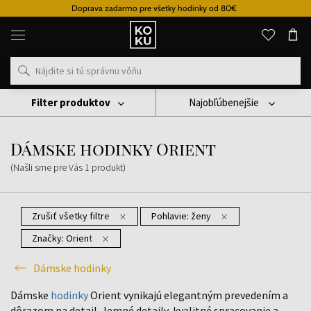
Doprava zadarmo pre všetky hodinky od 80€
Originálne
parfémy
a
hodinky
na
jednom
mieste
Filter produktov
Najobľúbenejšie
Hodinky
Dámske Hodinky
Dámske Hodinky Orient
Dámske hodinky Orient
(Našli sme pre Vás
1
produkt
)
Zrušiť všetky filtre
Pohlavie:
ženy
Značky:
Orient
Dámske hodinky
Dámske
hodinky
Orient vynikajú elegantným prevedením a
dôrazom na detail. Jemné detaily, kvalitné spracovanie a