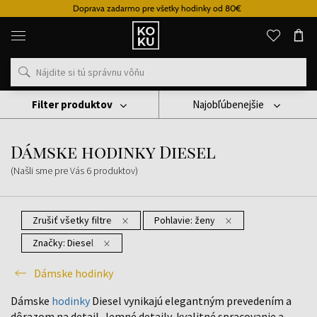
Doprava zadarmo pre všetky hodinky od 80€
Originálne
parfémy
a
hodinky
na
jednom
mieste
Filter produktov
Najobľúbenejšie
Hodinky
Dámske Hodinky
Dámske Hodinky Diesel
Dámske hodinky Diesel
(Našli sme pre Vás
6
produktov
)
Zrušiť všetky filtre
Pohlavie:
ženy
Značky:
Diesel
Dámske hodinky
Dámske
hodinky
Diesel vynikajú elegantným prevedením a
dôrazom na detail. Jemné detaily, kvalitné spracovanie a