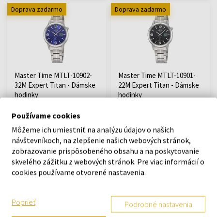
Doprava zadarmo
Doprava zadarmo
Master Time MTLT-10902-
Master Time MTLT-10901-
32M Expert Titan - Dámske
22M Expert Titan - Dámske
hodinky
hodinky
Hodinky - Ženy
Hodinky - Ženy
Používame cookies
Odošleme do 12.08.
Odošleme do 12.08.
Môžeme ich umiestniť na analýzu údajov o našich
návštevníkoch, na zlepšenie našich webových stránok,
87,90 €
87,90 €
zobrazovanie prispôsobeného obsahu a na poskytovanie
skvelého zážitku z webových stránok. Pre viac informácií o
cookies používame otvorené nastavenia.
Poprieť
Podrobné nastavenia