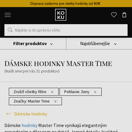
Doprava zadarmo pre všetky hodinky od 80€
Originálne
parfémy
a
hodinky
na
jednom
mieste
Filter produktov
Najobľúbenejšie
Hodinky
Dámske Hodinky
Dámske Hodinky Master Time
Dámske hodinky Master Time
(Našli sme pre Vás
31
produktov
)
Zrušiť všetky filtre
Pohlavie:
ženy
Značky:
Master Time
Dámske hodinky
Dámske
hodinky
Master Time vynikajú elegantným
prevedením a dôrazom na detail. Jemné detaily, kvalitné