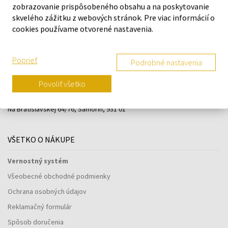
zobrazovanie prispôsobeného obsahu a na poskytovanie
skvelého zážitku z webových stránok. Pre viac informácií o
cookies používame otvorené nastavenia.
Poprieť
Podrobné nastavenia
Navštívte našu predajňu v Šamoríne
Povoliť všetko
Po - Pi: 8:00 - 16:00
Na Bratislavskej 64/76, Šamorín, 931 01
VŠETKO O NÁKUPE
Vernostný systém
Všeobecné obchodné podmienky
Ochrana osobných údajov
Reklamačný formulár
Spôsob doručenia