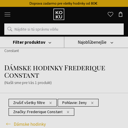
Doprava zadarmo pre všetky hodinky od 80€
Originálne
parfémy
a
hodinky
na
jednom
mieste
Filter produktov
Najobľúbenejšie
Hodinky
Dámske Hodinky
Dámske Hodinky Frederique
Constant
Dámske hodinky Frederique
Constant
(Našli sme pre Vás
1
produkt
)
Zrušiť všetky filtre
Pohlavie:
ženy
Značky:
Frederique Constant
Dámske hodinky