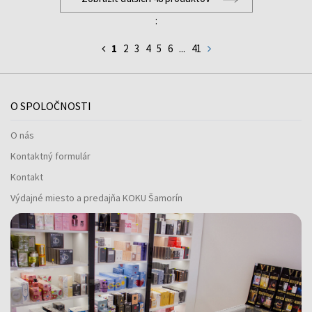
:
1
2
3
4
5
6
...
41
O SPOLOČNOSTI
O nás
Kontaktný formulár
Kontakt
Výdajné miesto a predajňa KOKU Šamorín