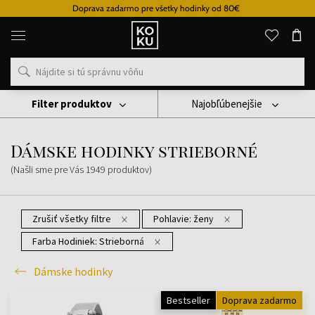
Doprava zadarmo pre všetky hodinky od 80€
Originálne
parfémy
a
hodinky
na
jednom
mieste
Filter produktov
Najobľúbenejšie
Hodinky
Dámske Hodinky
Dámske Hodinky Strieborné
Dámske hodinky strieborné
(Našli sme pre Vás
1949
produktov
)
Zrušiť všetky filtre
Pohlavie:
ženy
Farba Hodiniek:
Strieborná
Dámske hodinky
Bestseller
Doprava zadarmo