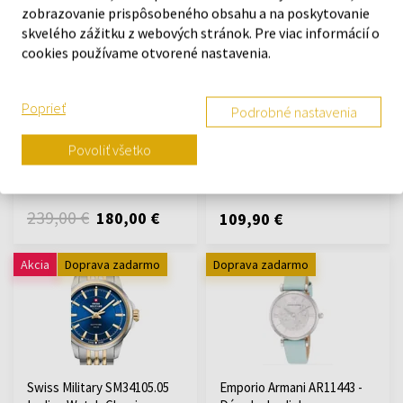
zobrazovanie prispôsobeného obsahu a na poskytovanie
skvelého zážitku z webových stránok. Pre viac informácií o
cookies používame otvorené nastavenia.
Swarovski 5295383 -
Michael Kors MK6407 -
Poprieť
Podrobné nastavenia
Dámske hodinky
Dámske hodinky
Hodinky - Ženy
Hodinky - Ženy
Povoliť všetko
Na sklade
Na sklade
239,00 €
180,00 €
109,90 €
Akcia
Doprava zadarmo
Doprava zadarmo
Swiss Military SM34105.05
Emporio Armani AR11443 -