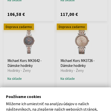
106,58 €
117,00 €
Doprava zadarmo
Doprava zadarmo
Michael Kors MK3642 -
Michael Kors MK3726 -
Dámske hodinky
Dámske hodinky
Hodinky - Ženy
Hodinky - Ženy
Na sklade
Na sklade
125,40 €
99,00 €
Používame cookies
Môžeme ich umiestniť na analýzu údajov o našich
Akcia
Doprava zadarmo
Doprava zadarmo
návštevníkoch, na zlepšenie našich webových stránok,