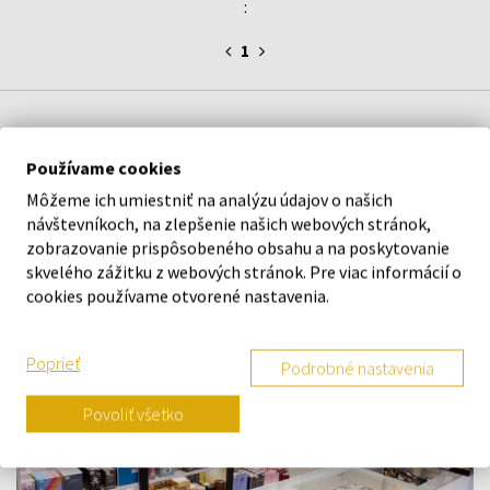
:
1
O SPOLOČNOSTI
Používame cookies
O nás
Môžeme ich umiestniť na analýzu údajov o našich
Kontaktný formulár
návštevníkoch, na zlepšenie našich webových stránok,
zobrazovanie prispôsobeného obsahu a na poskytovanie
Kontakt
skvelého zážitku z webových stránok. Pre viac informácií o
Výdajné miesto a predajňa KOKU Šamorín
cookies používame otvorené nastavenia.
Poprieť
Podrobné nastavenia
Povoliť všetko