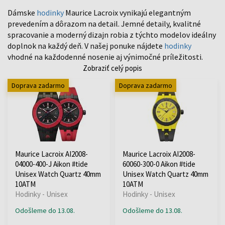
Dámske
hodinky
Maurice Lacroix vynikajú elegantným
prevedením a dôrazom na detail. Jemné detaily, kvalitné
spracovanie a moderný dizajn robia z týchto modelov ideálny
doplnok na každý deň. V našej ponuke nájdete
hodinky
vhodné na každodenné nosenie aj výnimočné príležitosti.
Zobraziť celý popis
Doprava zadarmo
Doprava zadarmo
Maurice Lacroix AI2008-
Maurice Lacroix AI2008-
04000-400-J Aikon #tide
60060-300-0 Aikon #tide
Unisex Watch Quartz 40mm
Unisex Watch Quartz 40mm
10ATM
10ATM
Hodinky - Unisex
Hodinky - Unisex
Odošleme do 13.08.
Odošleme do 13.08.