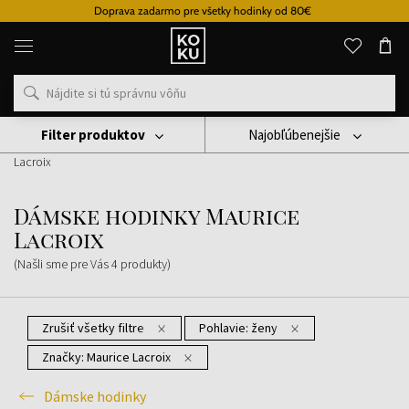
Doprava zadarmo pre všetky hodinky od 80€
Originálne
parfémy
a
hodinky
na
jednom
mieste
Filter produktov
Najobľúbenejšie
Hodinky
Dámske Hodinky
Dámske Hodinky Maurice
Lacroix
Dámske hodinky Maurice
Lacroix
(Našli sme pre Vás
4
produkty
)
Zrušiť všetky filtre
Pohlavie:
ženy
Značky:
Maurice Lacroix
Dámske hodinky