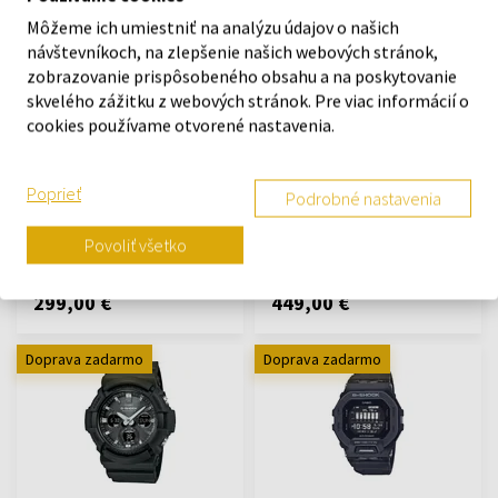
Môžeme ich umiestniť na analýzu údajov o našich
Doprava zadarmo
Doprava zadarmo
návštevníkoch, na zlepšenie našich webových stránok,
zobrazovanie prispôsobeného obsahu a na poskytovanie
skvelého zážitku z webových stránok. Pre viac informácií o
cookies používame otvorené nastavenia.
Casio EFK-200CD-1AER
Casio EFK-200XPB-1AER
Poprieť
Podrobné nastavenia
Hodinky - Muži
Hodinky - Muži
Na sklade
Na sklade
Povoliť všetko
299,00 €
449,00 €
Doprava zadarmo
Doprava zadarmo