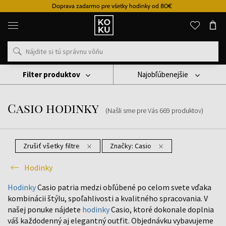
Doprava zadarmo pre všetky hodinky od 80€
Originálne
parfémy
a
hodinky
na
jednom
mieste
Filter produktov
Najobľúbenejšie
Hodinky
Casio Hodinky
Casio hodinky
(Našli sme pre Vás
669
produktov
)
Zrušiť všetky filtre
Značky:
Casio
Hodinky
Hodinky
Casio patria medzi obľúbené po celom svete vďaka
kombinácii štýlu, spoľahlivosti a kvalitného spracovania. V
našej ponuke nájdete
hodinky
Casio, ktoré dokonale doplnia
váš každodenný aj elegantný outfit. Objednávku vybavujeme