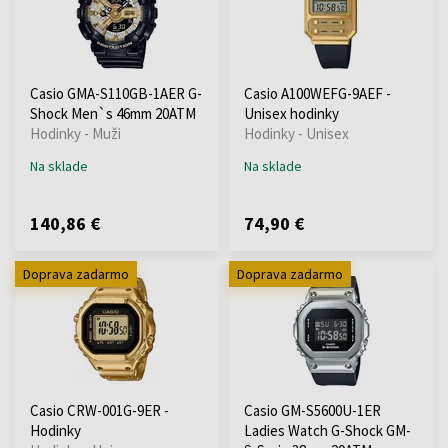
Casio GMA-S110GB-1AER G-
Casio A100WEFG-9AEF -
Shock Men`s 46mm 20ATM
Unisex hodinky
Hodinky - Muži
Hodinky - Unisex
Na sklade
Na sklade
140,86 €
74,90 €
Doprava zadarmo
Doprava zadarmo
Casio CRW-001G-9ER -
Casio GM-S5600U-1ER
Hodinky
Ladies Watch G-Shock GM-