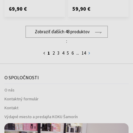
69,90 €
59,90 €
Zobraziť ďalších 48 produktov
:
1
2
3
4
5
6
...
14
O SPOLOČNOSTI
O nás
Kontaktný formulár
Kontakt
Výdajné miesto a predajňa KOKU Šamorín