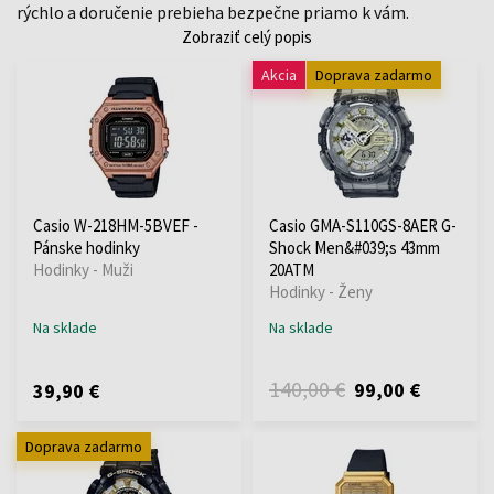
rýchlo a doručenie prebieha bezpečne priamo k vám.
Zobraziť celý popis
Akcia
Doprava zadarmo
Casio W-218HM-5BVEF -
Casio GMA-S110GS-8AER G-
Pánske hodinky
Shock Men&#039;s 43mm
Hodinky - Muži
20ATM
Hodinky - Ženy
Na sklade
Na sklade
140,00 €
99,00 €
39,90 €
Doprava zadarmo