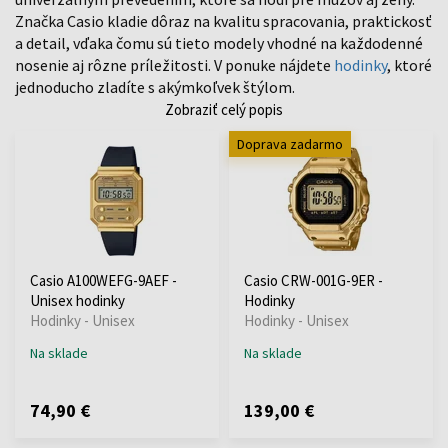
Značka Casio kladie dôraz na kvalitu spracovania, praktickosť
a detail, vďaka čomu sú tieto modely vhodné na každodenné
nosenie aj rôzne príležitosti. V ponuke nájdete
hodinky
, ktoré
jednoducho zladíte s akýmkoľvek štýlom.
Zobraziť celý popis
Doprava zadarmo
Casio A100WEFG-9AEF -
Casio CRW-001G-9ER -
Unisex hodinky
Hodinky
Hodinky - Unisex
Hodinky - Unisex
Na sklade
Na sklade
74,90 €
139,00 €