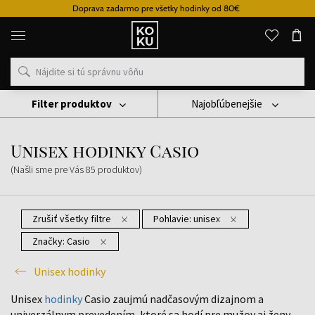
Doprava zadarmo pre všetky hodinky od 80€
Originálne
parfémy
a
hodinky
na
jednom
mieste
Filter produktov
Najobľúbenejšie
Hodinky
Unisex Hodinky
Unisex Hodinky Casio
Unisex hodinky Casio
(Našli sme pre Vás
85
produktov
)
Zrušiť všetky filtre
Pohlavie:
unisex
Značky:
Casio
Unisex hodinky
Unisex
hodinky
Casio zaujmú nadčasovým dizajnom a
univerzálnym prevedením, ktoré sa hodí pre mužov aj ženy.