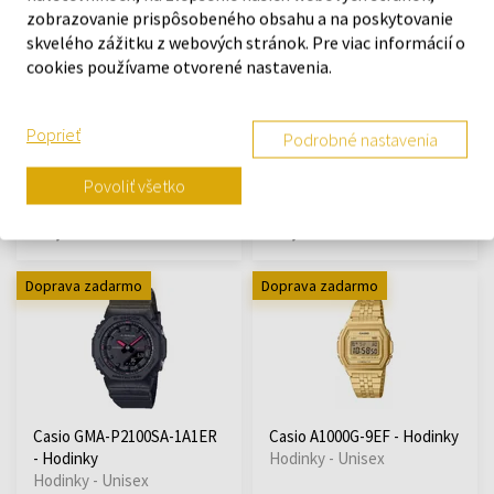
zobrazovanie prispôsobeného obsahu a na poskytovanie
skvelého zážitku z webových stránok. Pre viac informácií o
cookies používame otvorené nastavenia.
Casio W-218H-8BVEF -
Casio GMA-P2100SA-1A2ER
Hodinky
- Hodinky
Hodinky - Unisex
Hodinky - Unisex
Poprieť
Podrobné nastavenia
Odošleme do 12.08.
Odošleme do 12.08.
Povoliť všetko
39,90 €
99,90 €
Doprava zadarmo
Doprava zadarmo
Casio GMA-P2100SA-1A1ER
Casio A1000G-9EF - Hodinky
- Hodinky
Hodinky - Unisex
Hodinky - Unisex