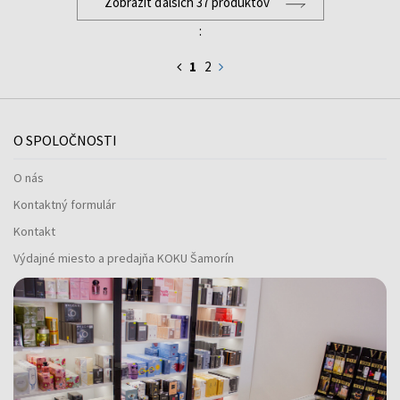
Zobraziť ďalších 37 produktov
:
1
2
O SPOLOČNOSTI
O nás
Kontaktný formulár
Kontakt
Výdajné miesto a predajňa KOKU Šamorín