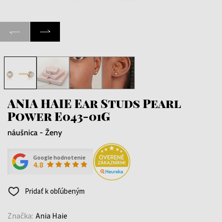
ANIA HAIE Ear Studs Pearl
Power E043-01G
náušnica - Ženy
Google hodnotenie
4.8
Pridať k obľúbeným
Značka:
Ania Haie