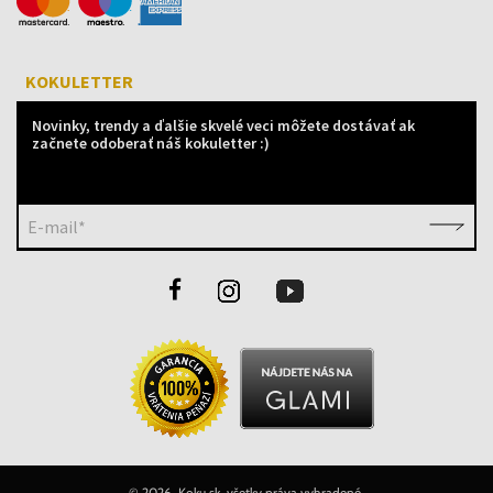
KOKULETTER
Novinky, trendy a ďalšie skvelé veci môžete dostávať ak
začnete odoberať náš kokuletter :)
E-mail*
©
2026 Koku.sk, všetky práva vyhradené.