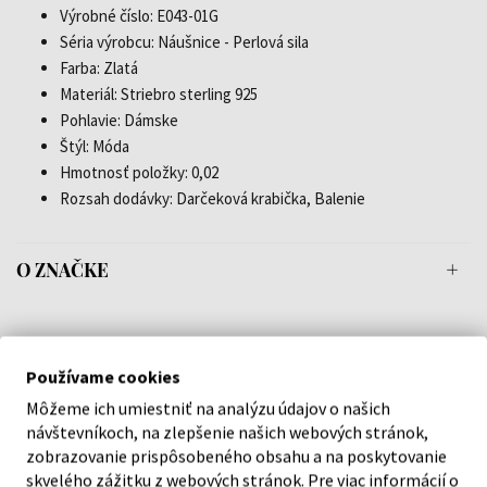
Výrobné číslo: E043-01G
Séria výrobcu: Náušnice - Perlová sila
Farba: Zlatá
Materiál: Striebro sterling 925
Pohlavie: Dámske
Štýl: Móda
Hmotnosť položky: 0,02
Rozsah dodávky: Darčeková krabička, Balenie
O ZNAČKE
Používame cookies
Náš výber na mieru presne pre
Môžeme ich umiestniť na analýzu údajov o našich
vás
návštevníkoch, na zlepšenie našich webových stránok,
zobrazovanie prispôsobeného obsahu a na poskytovanie
skvelého zážitku z webových stránok. Pre viac informácií o