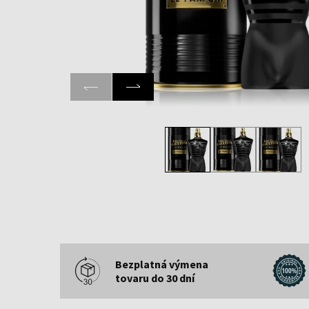
Bezplatná výmena
tovaru do 30 dní