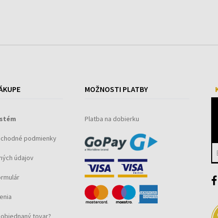
ÁKUPE
MOŽNOSTI PLATBY
ystém
Platba na dobierku
bchodné podmienky
ných údajov
ormulár
enia
objednaný tovar?