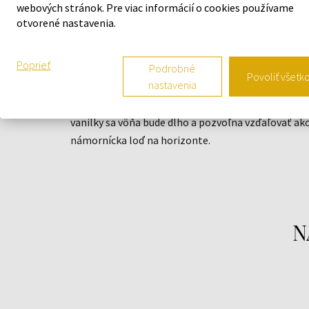
webových stránok. Pre viac informácií o cookies používame
POPIS
otvorené nastavenia.
Prvotné okúzlenie zaistia korenisté tóny
Poprieť
kardamómu. Po chvíli sa zmiešajú s trochu
Podrobné
Povoliť všetk
nastavenia
tajomnou vôňou kosatca v dokonalom spojení s
aromatickou levanduľou. Na hrejivých akordoch
vanilky sa vôňa bude dlho a pozvoľna vzďaľovať ak
námornícka loď na horizonte.
N