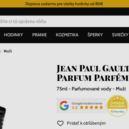
Doprava zadarmo pre všetky hodinky od 80€
HODINKY
PRANIE
KOZMETIKA
ŠPERKY
SVIEČKY
Muži
Jean Paul Gaul
Parfum Parfém
75ml - Parfumované vody - Muži
Google hodnotenie
4.8
Pridať k obľúbeným