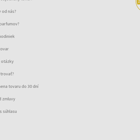
 od nás?
u parfumov?
hodiniek
tovar
 otázky
strovať?
ena tovaru do 30 dní
d zmluvy
s súhlasu