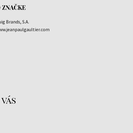
 ZNAČKE
ig Brands, S.A.
ww.jeanpaulgaultier.com
 vás