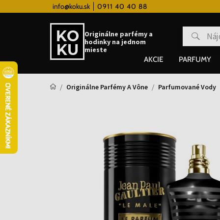
 hodinky od 80€
info@koku.sk
0911 40 40 88
Vernostný systém
Originálne parfémy a
hodinky na jednom
mieste
AKCIE
PARFUMY
Originálne Parfémy A Vône
Parfumované Vody