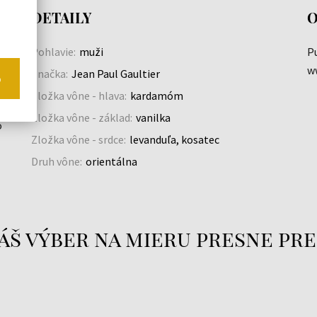
DETAILY
O
Pohlavie:
muži
Pu
w
Značka:
Jean Paul Gaultier
o
Zložka vône - hlava:
kardamóm
Zložka vône - základ:
vanilka
o
Zložka vône - srdce:
levanduľa, kosatec
Druh vône:
orientálna
áš výber na mieru presne pre