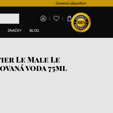
Vernostný systém
Overené zákazníkmi
Doprava zadarm
0,00 €
ZNAČKY
BLOG
tier Le Male Le
ovaná voda 75ml