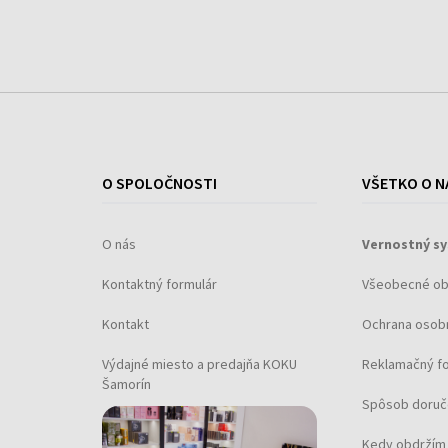
O SPOLOČNOSTI
VŠETKO O N
O nás
Vernostný s
Kontaktný formulár
Všeobecné o
Kontakt
Ochrana osob
Výdajné miesto a predajňa KOKU
Reklamačný f
Šamorín
Spôsob doruč
Kedy obdržím 