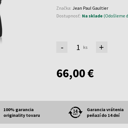
Značka:
Jean Paul Gaultier
Dostupnosť:
Na sklade
(Odošleme d
-
+
ks
66,00 €
100% garancia
Garancia vrátenia
originality tovaru
peňazí do 14 dní