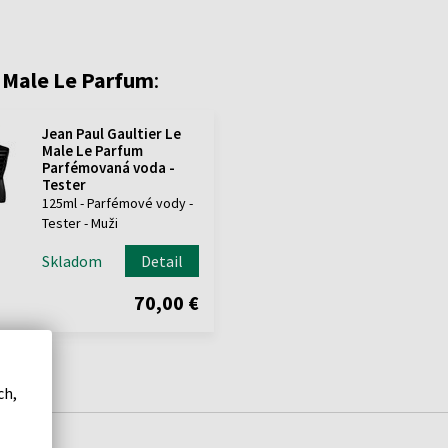
e Male Le Parfum
:
Jean Paul Gaultier Le
Male Le Parfum
Parfémovaná voda -
Tester
125ml - Parfémové vody -
Tester - Muži
Skladom
Detail
70,00 €
ch,