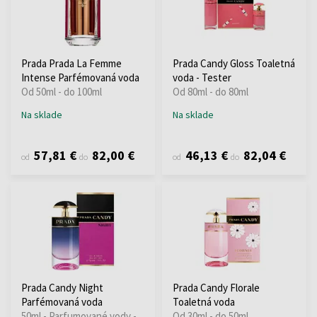
Prada Prada La Femme
Prada Candy Gloss Toaletná
Intense Parfémovaná voda
voda - Tester
Od 50ml - do 100ml
Od 80ml - do 80ml
Na sklade
Na sklade
57,81 €
82,00 €
46,13 €
82,04 €
od
do
od
do
Prada Candy Night
Prada Candy Florale
Parfémovaná voda
Toaletná voda
50ml - Parfumované vody -
Od 30ml - do 50ml