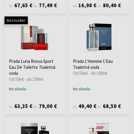
67,65 €
77,49 €
16,98 €
80,40 €
od
do
od
do
Bestseller
Prada Luna Rossa Sport
Prada L'Homme L'Eau
Eau De Toilette Toaletná
Toaletná voda
voda
Od 50ml - do 100ml
Od 50ml - do 100ml
Na sklade
Na sklade
63,35 €
79,00 €
49,40 €
68,50 €
od
do
od
do