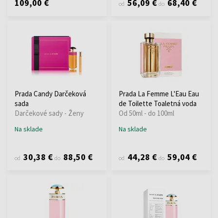
109,00 €
56,09 €
68,40 €
od
do
Prada Candy Darčeková
Prada La Femme L'Eau Eau
sada
de Toilette Toaletná voda
Darčekové sady - Ženy
Od 50ml - do 100ml
Na sklade
Na sklade
30,38 €
88,50 €
44,28 €
59,04 €
od
do
od
do