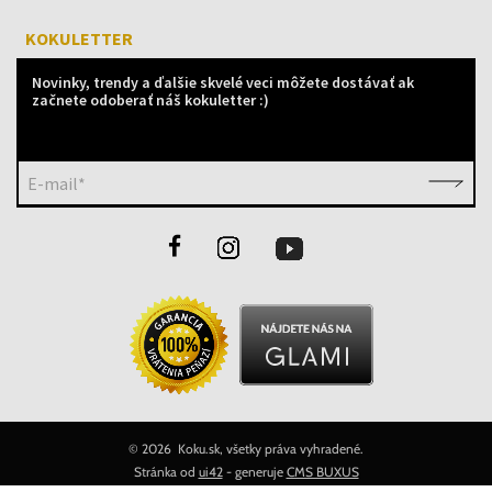
KOKULETTER
Novinky, trendy a ďalšie skvelé veci môžete dostávať ak
začnete odoberať náš kokuletter :)
E-mail*
©
2026 Koku.sk, všetky práva vyhradené.
Stránka od
ui42
- generuje
CMS BUXUS