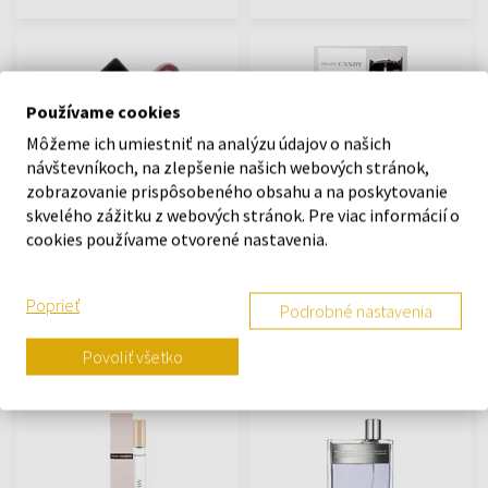
Používame cookies
Môžeme ich umiestniť na analýzu údajov o našich
návštevníkoch, na zlepšenie našich webových stránok,
zobrazovanie prispôsobeného obsahu a na poskytovanie
Prada Paradoxe Radical
Prada Candy Florale
Essence Parfémový extrakt
Toaletná voda - Tester
skvelého zážitku z webových stránok. Pre viac informácií o
Od 30ml - do 90ml
80ml - Toaletné vody -
cookies používame otvorené nastavenia.
Tester - Ženy
Na sklade
Na sklade
Poprieť
Podrobné nastavenia
85,80 €
116,24 €
50,43 €
Povoliť všetko
od
do