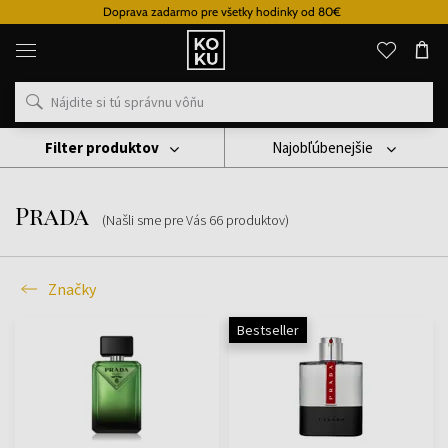
Doprava zadarmo pre všetky hodinky od 80€
Originálne
parfémy
a
hodinky
na
jednom
mieste
Filter produktov
Najobľúbenejšie
Značky
Prada
Prada
(Našli sme pre Vás
66
produktov
)
Značky
Bestseller