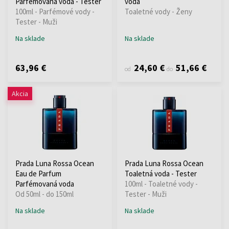
Parfémovaná voda - Tester
voda
100ml - Parfémové vody -
Toaletné vody - Ženy
Tester - Muži
Na sklade
Na sklade
63,96 €
24,60 €
51,66 €
od
do
Akcia
Prada Luna Rossa Ocean
Prada Luna Rossa Ocean
Eau de Parfum
Toaletná voda - Tester
Parfémovaná voda
100ml - Toaletné vody -
Od 50ml - do 150ml
Tester - Muži
Na sklade
Na sklade