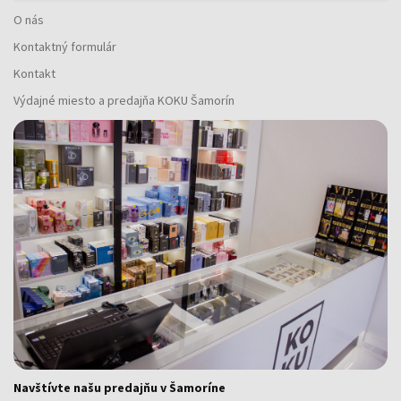
O nás
Kontaktný formulár
Kontakt
Výdajné miesto a predajňa KOKU Šamorín
Navštívte našu predajňu v Šamoríne