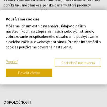
ponúka luxusné dámske aj pánske parfémy, ktoré produkty
koncernu významne dopĺňajú.
Používame cookies
Môžeme ich umiestniť na analýzu údajov o našich
DETAILY
návštevníkoch, na zlepšenie našich webových stránok,
zobrazovanie prispôsobeného obsahu a na poskytovanie
O ZNAČKE
skvelého zážitku z webových stránok. Pre viac informácií o
cookies používame otvorené nastavenia.
Poprieť
Podrobné nastavenia
Náš výber na mieru presne pre
vás
Povoliť všetko
O SPOLOČNOSTI