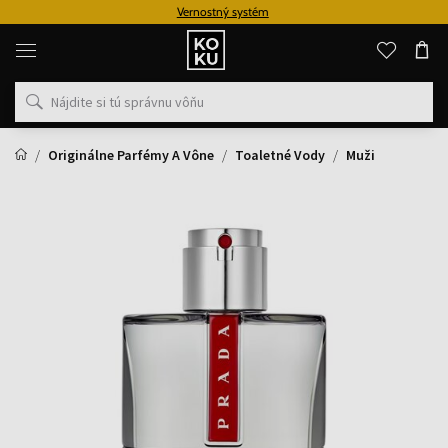
Vernostný systém
Originálne
parfémy
a
hodinky
na
jednom
mieste
Originálne Parfémy A Vône
Toaletné Vody
Muži