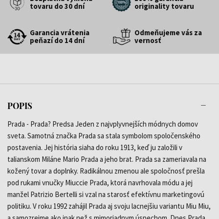
tovaru do 30 dní
originality tovaru
Garancia vrátenia
Odmeňujeme vás za
peňazí do 14 dní
vernosť
POPIS
Prada - Prada? Predsa Jeden z najvplyvnejších módnych domov
sveta. Samotná značka Prada sa stala symbolom spoločenského
postavenia. Jej história siaha do roku 1913, keď ju založili v
talianskom Miláne Mario Prada a jeho brat. Prada sa zameriavala na
kožený tovar a doplnky. Radikálnou zmenou ale spoločnosť prešla
pod rukami vnučky Miuccie Prada, ktorá navrhovala módu a jej
manžel Patrizio Bertelli si vzal na starosť efektívnu marketingovú
politiku. V roku 1992 zahájil Prada aj svoju lacnejšiu variantu Miu Miu,
a samozrejme ako inak než s mimoriadnym úspechom. Dnes Prada