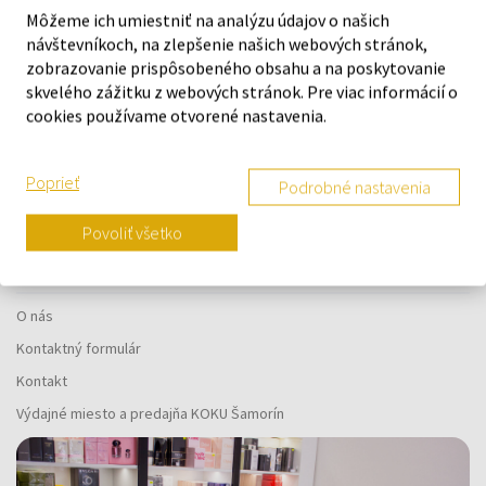
Môžeme ich umiestniť na analýzu údajov o našich
návštevníkoch, na zlepšenie našich webových stránok,
zobrazovanie prispôsobeného obsahu a na poskytovanie
skvelého zážitku z webových stránok. Pre viac informácií o
Náš výber na mieru presne pre
cookies používame otvorené nastavenia.
vás
Poprieť
Podrobné nastavenia
Povoliť všetko
O SPOLOČNOSTI
O nás
Kontaktný formulár
Kontakt
Výdajné miesto a predajňa KOKU Šamorín