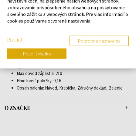
Šírka puzdra: 43
návštevníkoch, na zlepšenie našich webových stránok,
zobrazovanie prispôsobeného obsahu a na poskytovanie
Zadná strana puzdra: Spodok z nerezovej ocele, skrutkovaný
skvelého zážitku z webových stránok. Pre viac informácií o
Pohlavie: Muži
cookies používame otvorené nastavenia.
Sklo: tvrdené, Minerálne sklo
Osvetlenie: Osvetlene indexy, Osvetlene ručičky
Štýl: Moderný
Poprieť
Podrobné nastavenia
Materiál remienka: Nerezová oceľ
Farba remienka: Strieborná
Povoliť všetko
Šírka pastorka: 20
Spona: Skladacia spona
Max obvod zápästia: 210
Hmotnosť položky: 0,16
Obsah balenia: Návod, Krabička, Záručný doklad, Balenie
O ZNAČKE