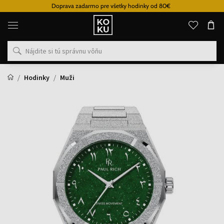
Doprava zadarmo pre všetky hodinky od 80€
Originálne
parfémy
a
hodinky
na
jednom
mieste
Hodinky
Muži