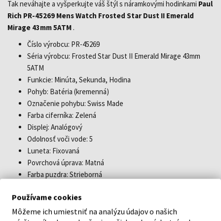
Tak neváhajte a vyšperkujte váš štýl s náramkovými hodinkami
Paul
Rich PR-45269 Mens Watch Frosted Star Dust II Emerald
Mirage 43mm 5ATM
.
Číslo výrobcu: PR-45269
Séria výrobcu: Frosted Star Dust II Emerald Mirage 43mm
5ATM
Funkcie: Minúta, Sekunda, Hodina
Pohyb: Batéria (kremenná)
Označenie pohybu: Swiss Made
Farba ciferníka: Zelená
Displej: Analógový
Odolnosť voči vode: 5
Luneta: Fixovaná
Povrchová úprava: Matná
Farba puzdra: Strieborná
Materiál puzdra: Nerezová oceľ
Používame cookies
Hrúbka puzdra: 11
Tvar puzdra: Vankúš
Môžeme ich umiestniť na analýzu údajov o našich