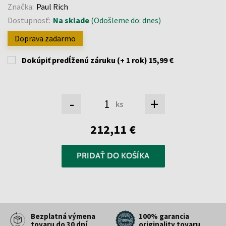
Značka:
Paul Rich
Dostupnosť:
Na sklade
(Odošleme do: dnes)
Doprava zadarmo
Dokúpiť predĺženú záruku (+ 1 rok)
15,99 €
-
+
ks
212,11 €
PRIDAŤ DO KOŠÍKA
Bezplatná výmena
100% garancia
tovaru do 30 dní
originality tovaru