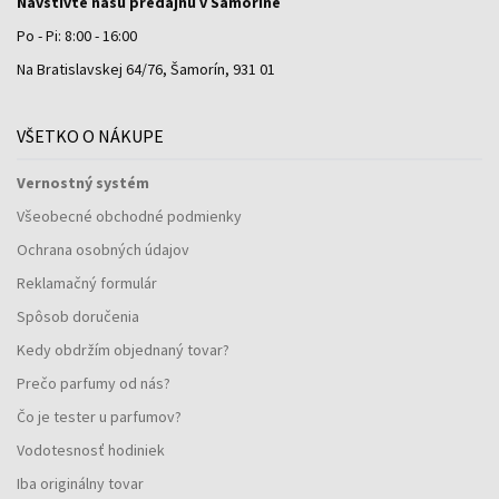
Navštívte našu predajňu v Šamoríne
Po - Pi: 8:00 - 16:00
Na Bratislavskej 64/76, Šamorín, 931 01
VŠETKO O NÁKUPE
Vernostný systém
Všeobecné obchodné podmienky
Ochrana osobných údajov
Reklamačný formulár
Spôsob doručenia
Kedy obdržím objednaný tovar?
Prečo parfumy od nás?
Čo je tester u parfumov?
Vodotesnosť hodiniek
Iba originálny tovar