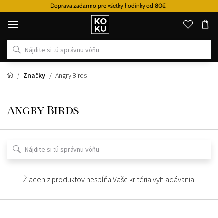
Doprava zadarmo pre všetky hodinky od 80€
Originálne
parfémy
a
hodinky
na
jednom
mieste
Značky
Angry Birds
Angry Birds
Žiaden z produktov nespĺňa Vaše kritéria vyhľadávania.