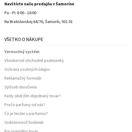
Navštívte našu predajňu v Šamoríne
Po - Pi: 8:00 - 16:00
Na Bratislavskej 64/76, Šamorín, 931 01
VŠETKO O NÁKUPE
Vernostný systém
Všeobecné obchodné podmienky
Ochrana osobných údajov
Reklamačný formulár
Spôsob doručenia
Kedy obdržím objednaný tovar?
Prečo parfumy od nás?
Čo je tester u parfumov?
Vodotesnosť hodiniek
Iba originálny tovar