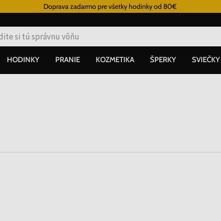
Doprava zadarmo pre všetky hodinky od 80€
HODINKY
PRANIE
KOZMETIKA
ŠPERKY
SVIEČKY