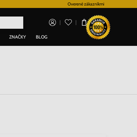
Vernostný systém
Overené zákazníkmi
Doprava zadarm
0,00 €
ZNAČKY
BLOG