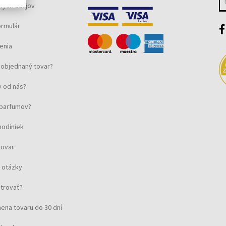
ných údajov
ormulár
enia
objednaný tovar?
 od nás?
u parfumov?
hodiniek
tovar
 otázky
strovať?
ena tovaru do 30 dní