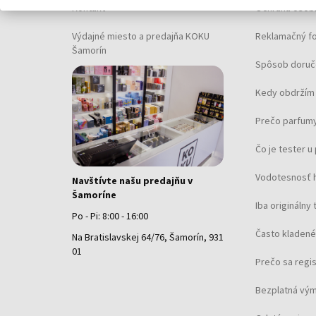
Kontakt
Ochrana osob
Výdajné miesto a predajňa KOKU
Reklamačný f
Šamorín
Spôsob doruč
Kedy obdržím 
Prečo parfumy
Čo je tester 
Vodotesnosť 
Navštívte našu predajňu v
Šamoríne
Iba originálny 
Po - Pi: 8:00 - 16:00
Často kladené
Na Bratislavskej 64/76, Šamorín, 931
01
Prečo sa regi
Bezplatná vým