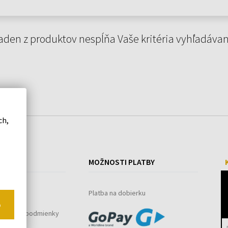
aden z produktov nespĺňa Vaše kritéria vyhľadávan
ch,
ÁKUPE
MOŽNOSTI PLATBY
ystém
Platba na dobierku
o
bchodné podmienky