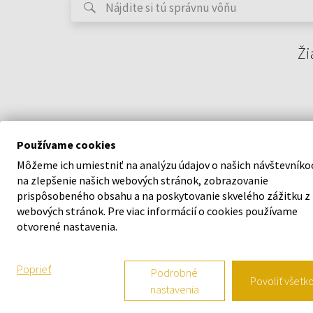
Ži
Používame cookies
Môžeme ich umiestniť na analýzu údajov o našich návštevníko
na zlepšenie našich webových stránok, zobrazovanie
prispôsobeného obsahu a na poskytovanie skvelého zážitku z
webových stránok. Pre viac informácií o cookies používame
O SPOLOČNOSTI
VŠETKO O N
otvorené nastavenia.
O nás
Vernostný s
Poprieť
Podrobné
Povoliť všetk
nastavenia
Kontaktný formulár
Všeobecné o