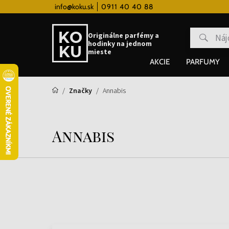
 hodinky od 80€
info@koku.sk
0911 40 40 88
Vernostný systém
Originálne parfémy a
hodinky na jednom
mieste
AKCIE
PARFUMY
Značky
Annabis
Annabis