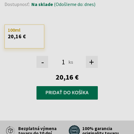
Dostupnosť:
Na sklade
(Odošleme do: dnes)
100ml
20,16 €
-
+
ks
20,16 €
PRIDAŤ DO KOŠÍKA
Bezplatná výmena
100% garancia
tovaru do 30 dní
originality tovaru