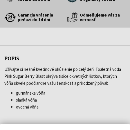
Garancia vrátenia
Odmeňujeme vás za
peňazí do 14 dní
vernosť
POPIS
Užívajte si nežné kvetinové okúzlenie po celý deň. Toaletná voda
Pink Sugar Berry Blast ukrýva tisíce okvetných lístkov, ktorých
vôňa skvele podčiarkne vašu ženskosť a prirodzený pôvab.
gurmánska vôňa
sladká vôňa
ovocná vôňa
DETAILY