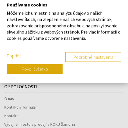
Používame cookies
O ZNAČKE
Môžeme ich umiestniť na analýzu údajov o našich
návštevníkoch, na zlepšenie našich webových stránok,
zobrazovanie prispôsobeného obsahu a na poskytovanie
skvelého zážitku z webových stránok. Pre viac informácií o
cookies používame otvorené nastavenia.
Náš výber na mieru presne pre
vás
Poprieť
Podrobné nastavenia
Povoliť všetko
O SPOLOČNOSTI
O nás
Kontaktný formulár
Kontakt
Výdajné miesto a predajňa KOKU Šamorín