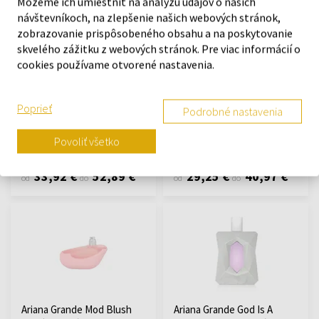
Môžeme ich umiestniť na analýzu údajov o našich
návštevníkoch, na zlepšenie našich webových stránok,
zobrazovanie prispôsobeného obsahu a na poskytovanie
skvelého zážitku z webových stránok. Pre viac informácií o
cookies používame otvorené nastavenia.
Ariana Grande Mod Blush
Ariana Grande God Is A
Parfémovaná voda
Woman Parfémovaná voda
Poprieť
Podrobné nastavenia
Od 30ml - do 100ml
Od 30ml - do 100ml
Na sklade
Na sklade
Povoliť všetko
33,92 €
52,89 €
29,25 €
40,97 €
od
do
od
do
Ariana Grande Mod Blush
Ariana Grande God Is A