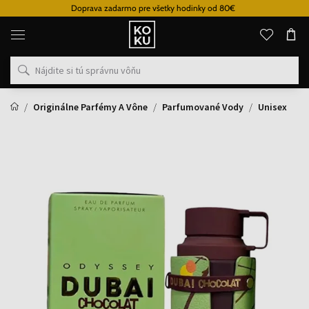
Doprava zadarmo pre všetky hodinky od 80€
Originálne
parfémy
a
hodinky
na
jednom
mieste
Originálne Parfémy A Vône
Parfumované Vody
Unisex