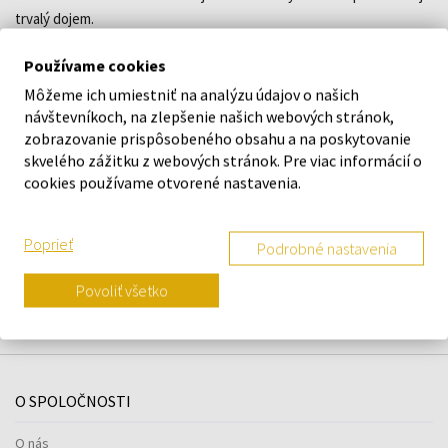
trvalý dojem.
Používame cookies
DETAILY
Môžeme ich umiestniť na analýzu údajov o našich
návštevníkoch, na zlepšenie našich webových stránok,
O ZNAČKE
zobrazovanie prispôsobeného obsahu a na poskytovanie
skvelého zážitku z webových stránok. Pre viac informácií o
cookies používame otvorené nastavenia.
Náš výber na mieru presne pre
Poprieť
Podrobné nastavenia
vás
Povoliť všetko
O SPOLOČNOSTI
O nás