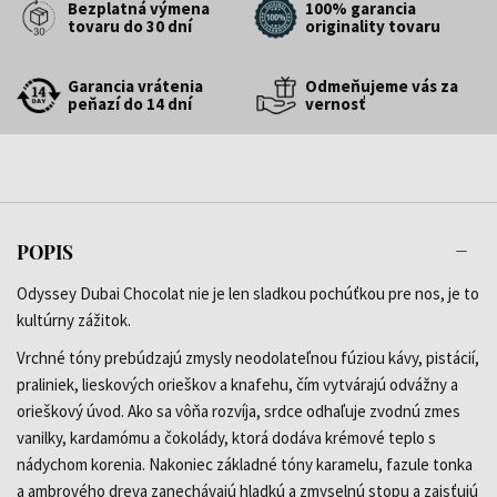
Bezplatná výmena
100% garancia
tovaru do 30 dní
originality tovaru
Garancia vrátenia
Odmeňujeme vás za
peňazí do 14 dní
vernosť
POPIS
Odyssey Dubai Chocolat nie je len sladkou pochúťkou pre nos, je to
kultúrny zážitok.
Vrchné tóny prebúdzajú zmysly neodolateľnou fúziou kávy, pistácií,
praliniek, lieskových orieškov a knafehu, čím vytvárajú odvážny a
orieškový úvod. Ako sa vôňa rozvíja, srdce odhaľuje zvodnú zmes
vanilky, kardamómu a čokolády, ktorá dodáva krémové teplo s
nádychom korenia. Nakoniec základné tóny karamelu, fazule tonka
a ambrového dreva zanechávajú hladkú a zmyselnú stopu a zaisťujú