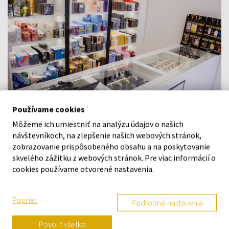
Používame cookies
Môžeme ich umiestniť na analýzu údajov o našich
Navštívte našu predajňu v Šamoríne
návštevníkoch, na zlepšenie našich webových stránok,
Po - Pi: 8:00 - 16:00
zobrazovanie prispôsobeného obsahu a na poskytovanie
skvelého zážitku z webových stránok. Pre viac informácií o
Na Bratislavskej 64/76, Šamorín, 931 01
cookies používame otvorené nastavenia.
VŠETKO O NÁKUPE
Poprieť
Podrobné nastavenia
Vernostný systém
Povoliť všetko
Všeobecné obchodné podmienky