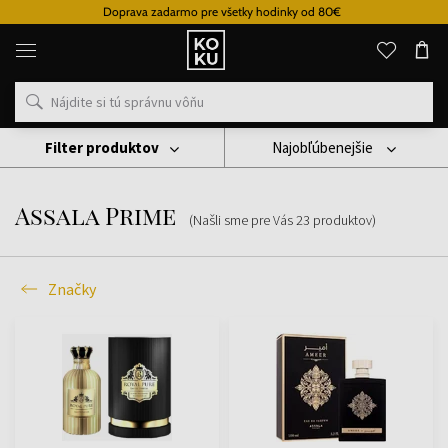
Doprava zadarmo pre všetky hodinky od 80€
Originálne
parfémy
a
hodinky
na
jednom
mieste
Filter produktov
Najobľúbenejšie
Značky
Assala Prime
Assala Prime
(Našli sme pre Vás
23
produktov
)
Značky