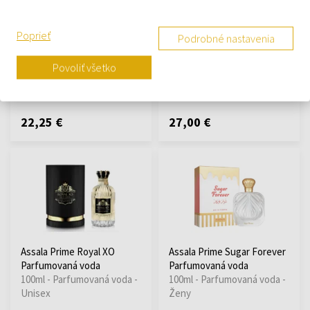
Assala Prime Royal Fame
Assala Prime Royal Jasmine
Parfumovaná voda
Parfumovaná voda
Poprieť
Podrobné nastavenia
100ml - Parfumovaná voda -
100ml - Parfumovaná voda -
Unisex
Ženy
Povoliť všetko
Na sklade
Na sklade
22,25 €
27,00 €
Assala Prime Royal XO
Assala Prime Sugar Forever
Parfumovaná voda
Parfumovaná voda
100ml - Parfumovaná voda -
100ml - Parfumovaná voda -
Unisex
Ženy