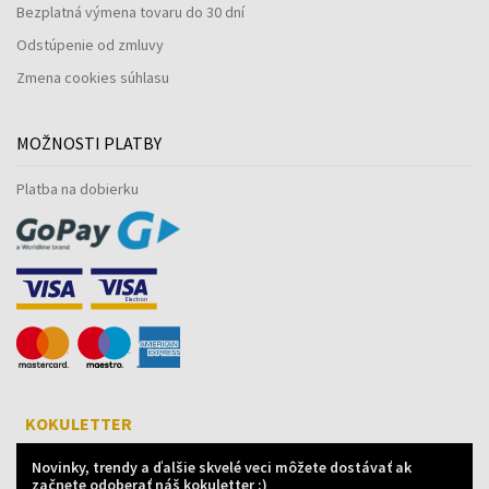
Bezplatná výmena tovaru do 30 dní
Odstúpenie od zmluvy
Zmena cookies súhlasu
MOŽNOSTI PLATBY
Platba na dobierku
KOKULETTER
Novinky, trendy a ďalšie skvelé veci môžete dostávať ak
začnete odoberať náš kokuletter :)