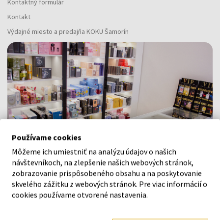
Kontaktný formulár
Kontakt
Výdajné miesto a predajňa KOKU Šamorín
Používame cookies
Môžeme ich umiestniť na analýzu údajov o našich
návštevníkoch, na zlepšenie našich webových stránok,
zobrazovanie prispôsobeného obsahu a na poskytovanie
skvelého zážitku z webových stránok. Pre viac informácií o
Navštívte našu predajňu v Šamoríne
cookies používame otvorené nastavenia.
Po - Pi: 8:00 - 16:00
Na Bratislavskej 64/76, Šamorín, 931 01