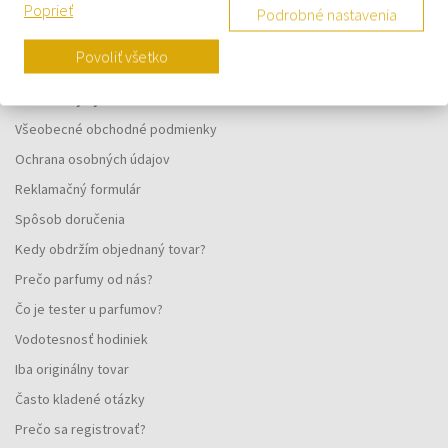
Poprieť
Podrobné nastavenia
Povoliť všetko
VŠETKO O NÁKUPE
Vernostný systém
Všeobecné obchodné podmienky
Ochrana osobných údajov
Reklamačný formulár
Spôsob doručenia
Kedy obdržím objednaný tovar?
Prečo parfumy od nás?
Čo je tester u parfumov?
Vodotesnosť hodiniek
Iba originálny tovar
Často kladené otázky
Prečo sa registrovať?